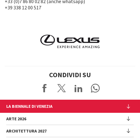
+33 (0)7 86 80 02 82 (anche whatsapp)
+39 338 12 00 517
CONDIVIDI SU
LA BIENNALE DI VENEZIA
L'Istituzione
ARTE 2026
Cariche istituzionali
ARCHITETTURA 2027
Esposizione
Storia