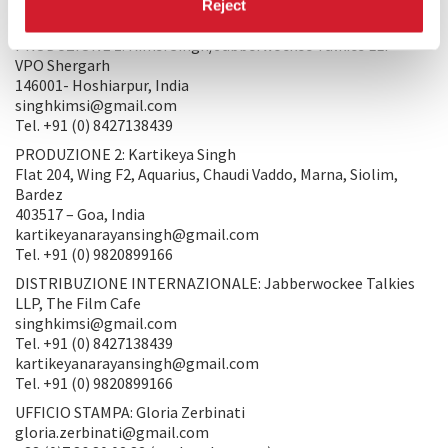
Reject
PRODUZIONE/DISTRIBUZIONE
PRODUZIONE 1: Kimsi Singh/Jabberwockee Talkies LLP
VPO Shergarh
146001- Hoshiarpur, India
singhkimsi@gmail.com
Tel. +91 (0) 8427138439
PRODUZIONE 2: Kartikeya Singh
Flat 204, Wing F2, Aquarius, Chaudi Vaddo, Marna, Siolim,
Bardez
403517 – Goa, India
kartikeyanarayansingh@gmail.com
Tel. +91 (0) 9820899166
DISTRIBUZIONE INTERNAZIONALE: Jabberwockee Talkies
LLP, The Film Cafe
singhkimsi@gmail.com
Tel. +91 (0) 8427138439
kartikeyanarayansingh@gmail.com
Tel. +91 (0) 9820899166
UFFICIO STAMPA: Gloria Zerbinati
gloria.zerbinati@gmail.com