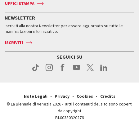
Accrediti
Edizioni passate
UFFICI STAMPA
ASAC DATI
Press
Accrediti
Press
Servizi al pubblico
Storia
FAQ
NEWSLETTER
Come raggiungerci
Orari e sedi
Servizi al pubblico
Iscriviti alla nostra Newsletter per essere aggiornato su tutte le
Contatti
Biglietti
Orari e sedi
Come raggiungerci
manifestazioni e le iniziative.
Press
Servizi al pubblico
News
Contatti
ISCRIVITI
Come raggiungerci
Servizi al pubblico
Press
Contatti
Come raggiungerci
SEGUICI SU
Press
Contatti
Press
Note Legali
Privacy
Cookies
Credits
© La Biennale di Venezia 2026 - Tutti i contenuti del sito sono coperti
da copyright
P.I.00330320276