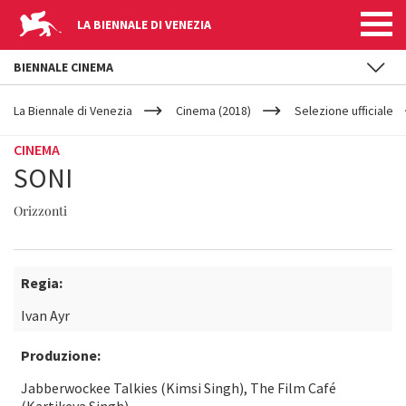
LA BIENNALE DI VENEZIA
BIENNALE CINEMA
YOUR
Salta al contenuto principale
ARE
La Biennale di Venezia
Cinema (2018)
Selezione ufficiale
HERE
CINEMA
SONI
Orizzonti
Regia:
Ivan Ayr
Produzione:
Jabberwockee Talkies (Kimsi Singh), The Film Café