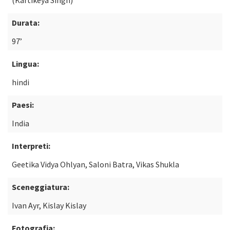
(Kartikeya Singh)
Durata:
97’
Lingua:
hindi
Paesi:
India
Interpreti:
Geetika Vidya Ohlyan, Saloni Batra, Vikas Shukla
Sceneggiatura:
Ivan Ayr, Kislay Kislay
Fotografia: