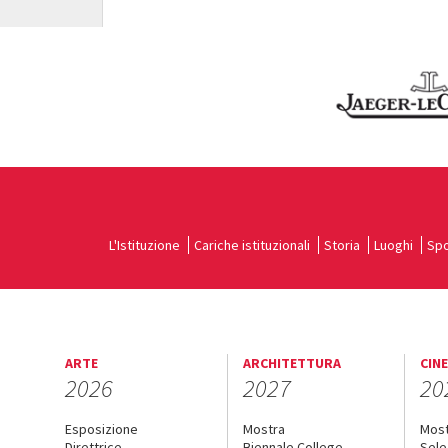
L'Istituzione
Cariche istituzionali
Storia
Luoghi
Spo
ARTE
ARCHITETTURA
CIN
2026
2027
20
Esposizione
Mostra
Mos
Direttrice
Biennale College
Sele