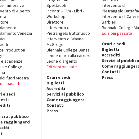
ce Immersive
Spettacoli
Intervento di
rvento di Alberto
Incontri - Film - Libri -
Pietrangelo Buttaf
era
Workshop
Intervento di Cateri
ttore
Direttore
Barbieri
olamento
Intervento di
Biennale College Mu
lamento Venezia
Pietrangelo Buttafuoco
Edizioni passate
sici
Intervento di Wayne
Orari e sedi
editi
McGregor
Biglietti
ce Production
Biennale College Danza
Accrediti
ge
Leone d’oro alla carriera
Servizi al pubblic
 e scadenze
Leone d’argento
Come raggiungerc
nale College
Edizioni passate
Contatti
ema
Orari e sedi
Press
sici fuori Mostra
Biglietti
ioni passate
Accrediti
i e sedi
Servizi al pubblico
ietti
Come raggiungerci
editi
Contatti
Press
izi al pubblico
e raggiungerci
tatti
ss