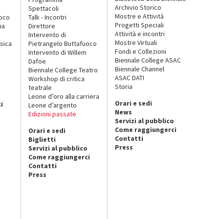
Archivio Storico
Spettacoli
Mostre e Attività
uoco
Talk - Incontri
Progetti Speciali
na
Direttore
Attività e incontri
Intervento di
Mostre Virtuali
sica
Pietrangelo Buttafuoco
Fondi e Collezioni
Intervento di Willem
Biennale College ASAC
Dafoe
Biennale Channel
Biennale College Teatro
ASAC DATI
Workshop di critica
Storia
teatrale
o
Leone d’oro alla carriera
Orari e sedi
i
Leone d’argento
News
Edizioni passate
Servizi al pubblico
Come raggiungerci
Orari e sedi
Contatti
Biglietti
Press
Servizi al pubblico
Come raggiungerci
Contatti
Press