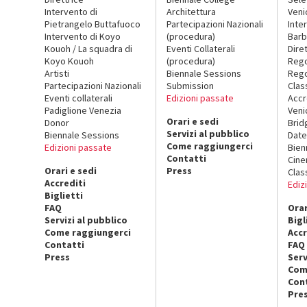
Intervento di
Architettura
Veni
Pietrangelo Buttafuoco
Partecipazioni Nazionali
Inte
Intervento di Koyo
(procedura)
Barb
Kouoh / La squadra di
Eventi Collaterali
Dire
Koyo Kouoh
(procedura)
Reg
Artisti
Biennale Sessions
Rego
Partecipazioni Nazionali
Submission
Clas
Eventi collaterali
Edizioni passate
Accr
Padiglione Venezia
Veni
Orari e sedi
Donor
Brid
Servizi al pubblico
Biennale Sessions
Date
Come raggiungerci
Edizioni passate
Bien
Contatti
Cin
Orari e sedi
Press
Clas
Accrediti
Ediz
Biglietti
FAQ
Orar
Servizi al pubblico
Bigl
Come raggiungerci
Accr
Contatti
FAQ
Press
Serv
Com
Con
Pre