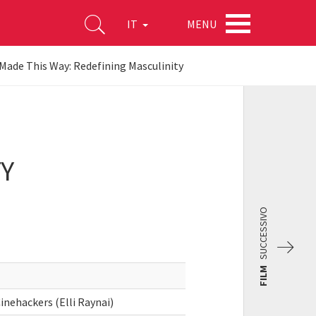
MENU
IT
Made This Way: Redefining Masculinity
TY
SUCCESSIVO
FILM
inehackers (Elli Raynai)