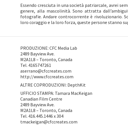
Essendo cresciuta in una società patriarcale, avrei se
genere, alla mascolinità. Sono attratta dall’ambigu
fotografie. Andare controcorrente è rivoluzionario. Sol
loro coraggio e la loro forza, queste persone stanno su
PRODUZIONE: CFC Media Lab
2489 Bayview Ave.
M2A1L8 – Toronto, Canada
Tel. 4165747261
aserrano@cfccreates.com
http://www.cfccreates.com
ALTRE COPRODUZIONI: DepthKit
UFFICIO STAMPA: Tamara MacKeigan
Canadian Film Centre
2489 Bayview Ave.
M2A1L8 – Toronto, Canada
Tel. 416.445.1446 x 304
tmackeigan@cfccreates.com