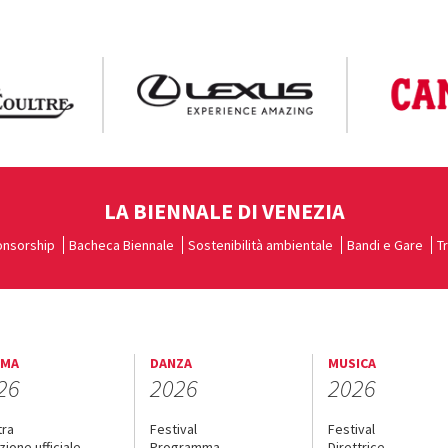
LA BIENNALE DI VENEZIA
nsorship
Bacheca Biennale
Sostenibilità ambientale
Bandi e Gare
T
EMA
DANZA
MUSICA
26
2026
2026
tra
Festival
Festival
zione ufficiale
Programma
Direttrice