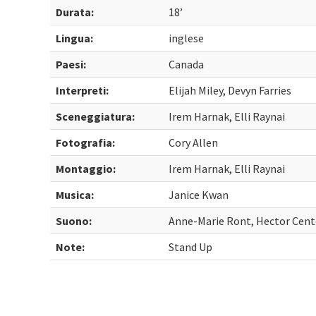
Durata:
18’
Lingua:
inglese
Paesi:
Canada
Interpreti:
Elijah Miley, Devyn Farries
Sceneggiatura:
Irem Harnak, Elli Raynai
Fotografia:
Cory Allen
Montaggio:
Irem Harnak, Elli Raynai
Musica:
Janice Kwan
Suono:
Anne-Marie Ront, Hector Cen
Note:
Stand Up