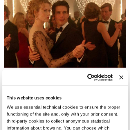
SINOSSI
Il film si ispira al romanzo
Doppio sogno
di Arthur Schnitzler,
trasportando la vicenda nella New York degli anni Novanta. I
This website uses cookies
protagonisti sono William Hartford, un medico, e la moglie
We use essential technical cookies to ensure the proper
Alice, gallerista: una coppia giovane, benestante e
functioning of the site and, only with your prior consent,
apparentemente felice. Dopo una festa in cui entrambi si
trovano a essere oggetto di avances, Alice racconta al marito
third-party cookies to collect anonymous statistical
le proprie fantasie erotiche su un uomo incontrato durante
information about browsing. You can choose which