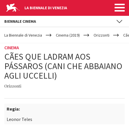
LA BIENNALE DI VENEZIA
BIENNALE CINEMA
YOUR
Salta al contenuto principale
ARE
La Biennale di Venezia
Cinema (2019)
Orizzonti
Cãe
HERE
CINEMA
CÃES QUE LADRAM AOS
PÁSSAROS (CANI CHE ABBAIANO
AGLI UCCELLI)
Orizzonti
Regia:
Leonor Teles