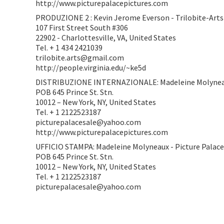
http://www.picturepalacepictures.com
PRODUZIONE 2 : Kevin Jerome Everson - Trilobite-Art
107 First Street South #306
22902 - Charlottesville, VA, United States
Tel. + 1 434 2421039
trilobite.arts@gmail.com
http://people.virginia.edu/~ke5d
DISTRIBUZIONE INTERNAZIONALE: Madeleine Molyneaux 
POB 645 Prince St. Stn.
10012 – New York, NY, United States
Tel. + 1 2122523187
picturepalacesale@yahoo.com
http://www.picturepalacepictures.com
UFFICIO STAMPA: Madeleine Molyneaux - Picture Palace
POB 645 Prince St. Stn.
10012 – New York, NY, United States
Tel. + 1 2122523187
picturepalacesale@yahoo.com