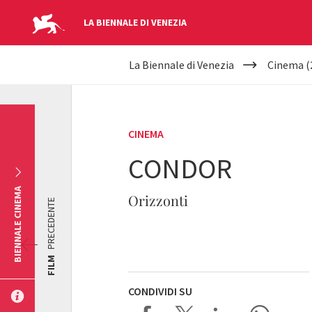
LA BIENNALE DI VENEZIA
YOUR
Salta al contenuto principale
La Biennale di Venezia
Cinema (
ARE
HERE
CINEMA
CONDOR
BIENNALE CINEMA
Orizzonti
PRECEDENTE
FILM
CONDIVIDI SU