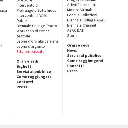
Attività e incontri
Intervento di
Mostre Virtuali
sica
Pietrangelo Buttafuoco
Fondi e Collezioni
Intervento di Willem
Biennale College ASAC
Dafoe
Biennale Channel
Biennale College Teatro
ASAC DATI
Workshop di critica
Storia
teatrale
o
Leone d’oro alla carriera
Orari e sedi
i
Leone d’argento
News
Edizioni passate
Servizi al pubblico
Come raggiungerci
Orari e sedi
Contatti
Biglietti
Press
Servizi al pubblico
Come raggiungerci
Contatti
Press