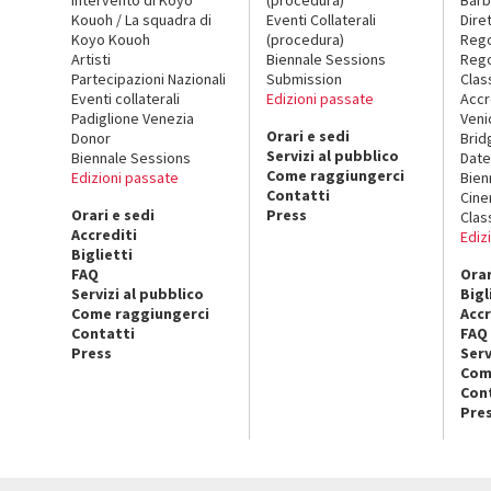
Kouoh / La squadra di
Eventi Collaterali
Dire
Koyo Kouoh
(procedura)
Reg
Artisti
Biennale Sessions
Rego
Partecipazioni Nazionali
Submission
Clas
Eventi collaterali
Edizioni passate
Accr
Padiglione Venezia
Veni
Orari e sedi
Donor
Brid
Servizi al pubblico
Biennale Sessions
Date
Come raggiungerci
Edizioni passate
Bien
Contatti
Cin
Orari e sedi
Press
Clas
Accrediti
Ediz
Biglietti
FAQ
Orar
Servizi al pubblico
Bigl
Come raggiungerci
Accr
Contatti
FAQ
Press
Serv
Com
Con
Pre