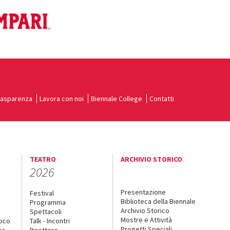
rasparenza
Lavora con noi
Biennale College
Contatti
TEATRO
ARCHIVIO STORICO
2026
Presentazione
Festival
Biblioteca della Biennale
Programma
Archivio Storico
Spettacoli
Mostre e Attività
uoco
Talk - Incontri
Progetti Speciali
na
Direttore