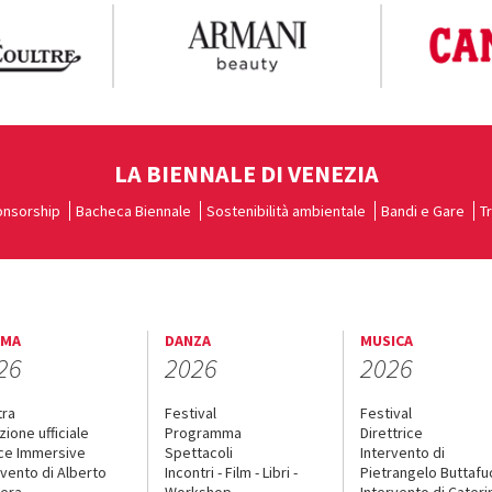
LA BIENNALE DI VENEZIA
nsorship
Bacheca Biennale
Sostenibilità ambientale
Bandi e Gare
T
EMA
DANZA
MUSICA
26
2026
2026
tra
Festival
Festival
zione ufficiale
Programma
Direttrice
ce Immersive
Spettacoli
Intervento di
rvento di Alberto
Incontri - Film - Libri -
Pietrangelo Buttaf
era
Workshop
Intervento di Cateri