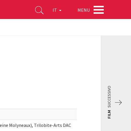
MENU
IT
SUCCESSIVO
FILM
eine Molyneaux), Trilobite-Arts DAC