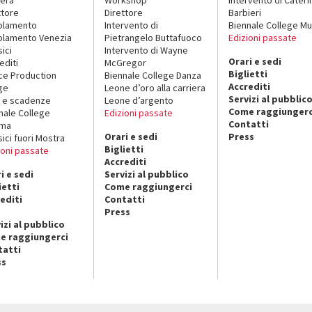
ttore
Direttore
Barbieri
olamento
Intervento di
Biennale College Mu
lamento Venezia
Pietrangelo Buttafuoco
Edizioni passate
sici
Intervento di Wayne
Orari e sedi
editi
McGregor
Biglietti
ce Production
Biennale College Danza
Accrediti
ge
Leone d’oro alla carriera
Servizi al pubblic
 e scadenze
Leone d’argento
Come raggiungerc
nale College
Edizioni passate
Contatti
ema
Orari e sedi
Press
sici fuori Mostra
Biglietti
ioni passate
Accrediti
i e sedi
Servizi al pubblico
ietti
Come raggiungerci
editi
Contatti
Press
izi al pubblico
e raggiungerci
tatti
ss