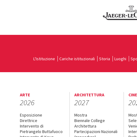
L'Istituzione
Cariche istituzionali
Storia
Luoghi
Spo
ARTE
ARCHITETTURA
CIN
2026
2027
20
Esposizione
Mostra
Mos
Direttrice
Biennale College
Sele
Intervento di
Architettura
Veni
Pietrangelo Buttafuoco
Partecipazioni Nazionali
Inte
Intervento di Koyo
(procedura)
Barb