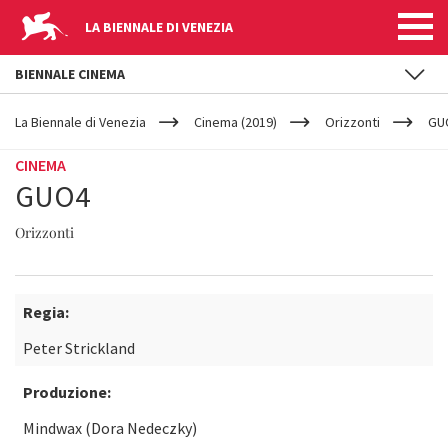
LA BIENNALE DI VENEZIA
BIENNALE CINEMA
YOUR
Salta al contenuto principale
ARE
La Biennale di Venezia
Cinema (2019)
Orizzonti
GU
HERE
CINEMA
GUO4
Orizzonti
Regia:
Peter Strickland
Produzione:
Mindwax (Dora Nedeczky)