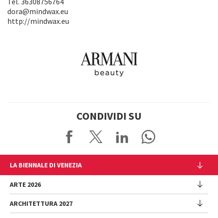
Tel. 36308756764
dora@mindwax.eu
http://mindwax.eu
CONDIVIDI SU
LA BIENNALE DI VENEZIA
L'Istituzione
ARTE 2026
Cariche istituzionali
ARCHITETTURA 2027
Esposizione
Storia
Direttrice