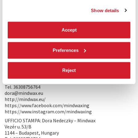
PRODUZIONE/DISTRIBUZIONE
PRODUZIONE: Dora Nedeczky – Mindwax
Show details
MINDWAX LTD.,Vezér u. 53/B
1144 – Budapest, Hungary
Tel. 36308756764
Accept
dora@mindwax.eu
http://mindwax.eu/
https://www.facebook.com/mindwaxing
Preferences
https://www.instagram.com/mindwaxing
DISTRIBUZIONE INTERNAZIONALE: Dora Nedeczky –
Mindwax
Reject
MINDWAX LTD.,Vezér u. 53/B
1144 – Budapest, Hungary
Tel. 36308756764
dora@mindwax.eu
http://mindwax.eu/
https://www.facebook.com/mindwaxing
https://www.instagram.com/mindwaxing
UFFICIO STAMPA: Dora Nedeczky – Mindwax
Vezér u. 53/B
1144 – Budapest, Hungary