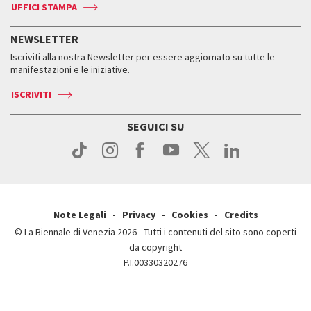
Accrediti
Edizioni passate
UFFICI STAMPA
ASAC DATI
Press
Accrediti
Press
Servizi al pubblico
Storia
FAQ
NEWSLETTER
Come raggiungerci
Orari e sedi
Servizi al pubblico
Iscriviti alla nostra Newsletter per essere aggiornato su tutte le
Contatti
Biglietti
Orari e sedi
Come raggiungerci
manifestazioni e le iniziative.
Press
Servizi al pubblico
News
Contatti
ISCRIVITI
Come raggiungerci
Servizi al pubblico
Press
Contatti
Come raggiungerci
SEGUICI SU
Press
Contatti
Press
Note Legali
Privacy
Cookies
Credits
© La Biennale di Venezia 2026 - Tutti i contenuti del sito sono coperti
da copyright
P.I.00330320276