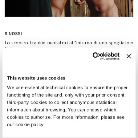
SINOSSI
Lo scontro tra due nuotatori all’interno di uno spogliatoio
finisce in lacrime.
Una collaborazione con il gruppo musicale londinese GUO.
COMMENTO DEL REGISTA
This website uses cookies
La composizione di scenari tradizionalmente virili in un
contesto omoerotico prende spunto dal genere
We use essential technical cookies to ensure the proper
criptopornografico di Bob Mizer. Facendo riferimento ai suoi
functioning of the site and, only with your prior consent,
film, volevo realizzare qualcosa di eccitante, mascherato da
third-party cookies to collect anonymous statistical
racconto morale sull’impudenza del ‘manspreading’
information about browsing. You can choose which
all’interno degli spogliatoi. La combinazione di muscoli e
cookies to authorize. For more information, please see
armadietti malandati in qualche modo mi ha suggerito la
colonna sonora.
our cookie policy.