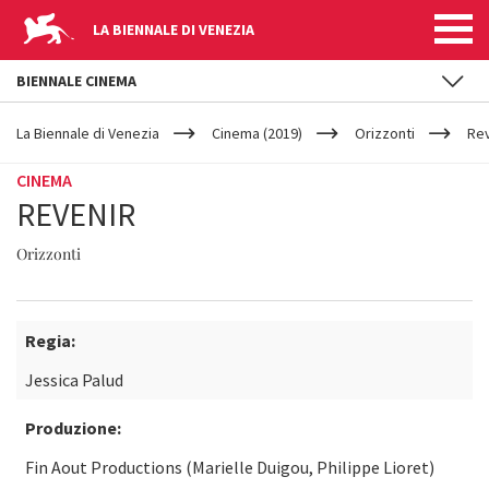
LA BIENNALE DI VENEZIA
BIENNALE CINEMA
YOUR
Salta al contenuto principale
ARE
La Biennale di Venezia
Cinema (2019)
Orizzonti
Rev
HERE
CINEMA
REVENIR
Orizzonti
Regia:
Jessica Palud
Produzione:
Fin Aout Productions (Marielle Duigou, Philippe Lioret)