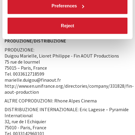
violente. Da quel momento in poi, non sembra restare più
Preferences
nulla che meriti di essere ricostruito. Credo che la
disperazione abbellisca la gioia, che il dolore acuisca la
tenerezza, che il rimpianto esalti l’amore. La speranza non è
mai così viva come all’interno dei grandi drammi.
Reject
PRODUZIONE/DISTRIBUZIONE
PRODUZIONE:
Duigou Marielle, Lioret Philippe - Fin AOUT Productions
75 rue de lourmel
75015 – Paris, France
Tel. 0033612718599
marielle.duigou@finaout.fr
http://www.en.unifrance.org/directories/company/331828/fin-
aout-production
ALTRE COPRODUZIONI: Rhone Alpes Cinema
DISTRIBUZIONE INTERNAZIONALE: Eric Lagesse – Pyramide
International
32, rue de l Echiquier
75010 - Paris, France
Tel. 0033142960101