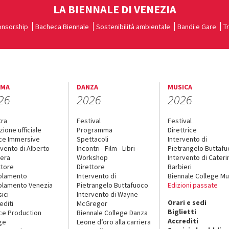
LA BIENNALE DI VENEZIA
nsorship
Bacheca Biennale
Sostenibilità ambientale
Bandi e Gare
T
EMA
DANZA
MUSICA
26
2026
2026
tra
Festival
Festival
zione ufficiale
Programma
Direttrice
ce Immersive
Spettacoli
Intervento di
rvento di Alberto
Incontri - Film - Libri -
Pietrangelo Buttaf
era
Workshop
Intervento di Cateri
ttore
Direttore
Barbieri
olamento
Intervento di
Biennale College Mu
lamento Venezia
Pietrangelo Buttafuoco
Edizioni passate
sici
Intervento di Wayne
Orari e sedi
editi
McGregor
Biglietti
ce Production
Biennale College Danza
Accrediti
ge
Leone d’oro alla carriera