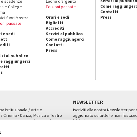
Servizi al pubblic
 e scadenze
Leone d’argento
Come raggiungerc
nale College
Edizioni passate
Contatti
ema
Orari e sedi
Press
sici fuori Mostra
Biglietti
ioni passate
Accrediti
i e sedi
Servizi al pubblico
ietti
Come raggiungerci
editi
Contatti
Press
izi al pubblico
e raggiungerci
tatti
ss
NEWSLETTER
pa istituzionale / Arte e
Iscriviti alla nostra Newsletter per
 / Cinema / Danza, Musica e Teatro
aggiornato su tutte le manifestazio
an, San Marco 1364/A, Venezia
iniziative.
AMPA
ISCRIVITI
s