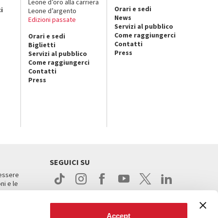
o
Leone d’oro alla carriera
Orari e sedi
i
Leone d’argento
News
Edizioni passate
Servizi al pubblico
Come raggiungerci
Orari e sedi
Contatti
Biglietti
Press
Servizi al pubblico
Come raggiungerci
Contatti
Press
SEGUICI SU
 essere
ni e le
Accept