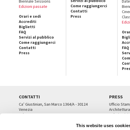
Servizi al pubblico
Biennale Sessions
Date
Come raggiungerci
Edizioni passate
Bien
Contatti
Cin
Orari e sedi
Press
Clas
Accrediti
Ediz
Biglietti
FAQ
Orar
Servizi al pubblico
Bigl
Come raggiungerci
Accr
Contatti
FAQ
Press
Serv
Com
Con
Pre
CONTATTI
PRESS
Ca’ Giustinian, San Marco 1364/A - 30124
Ufficio Stam
Venezia
Architettura
Tel. 041 5218711
Ca’ Giustini
email info@labiennale.org
UFFICI ST
This website uses cookie