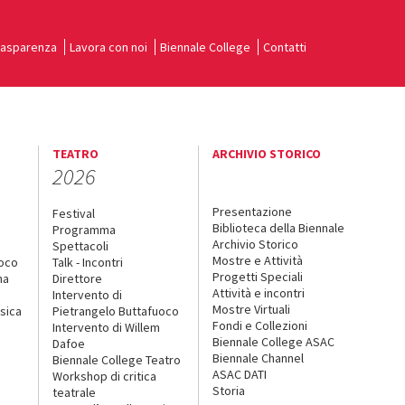
rasparenza
Lavora con noi
Biennale College
Contatti
TEATRO
ARCHIVIO STORICO
2026
Presentazione
Festival
Biblioteca della Biennale
Programma
Archivio Storico
Spettacoli
Mostre e Attività
uoco
Talk - Incontri
Progetti Speciali
na
Direttore
Attività e incontri
Intervento di
Mostre Virtuali
sica
Pietrangelo Buttafuoco
Fondi e Collezioni
Intervento di Willem
Biennale College ASAC
Dafoe
Biennale Channel
Biennale College Teatro
ASAC DATI
Workshop di critica
Storia
teatrale