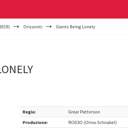
2019)
Orizzonti
Giants Being Lonely
LONELY
Regia:
Grear Patterson
Produzione:
ROD3O (Olmo Schnabel)