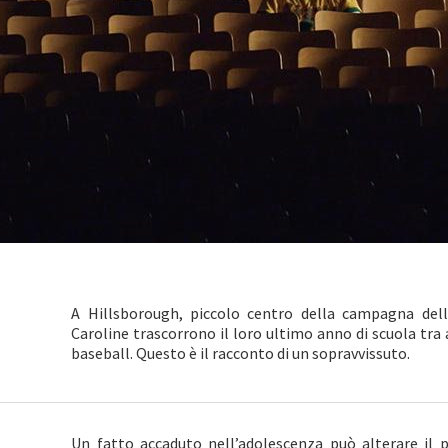
A Hillsborough, piccolo centro della campagna del
Caroline trascorrono il loro ultimo anno di scuola tra al
baseball. Questo è il racconto di un sopravvissuto.
Un fatto accaduto nell’adolescenza può alterare il p