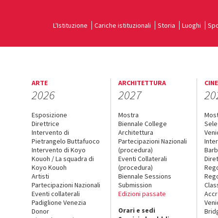
L'Istituzione
Cariche istituzionali
Storia
Luoghi
Spo
ARTE
ARCHITETTURA
CIN
2026
2027
20
Esposizione
Mostra
Mos
Direttrice
Biennale College
Sele
Intervento di
Architettura
Veni
Pietrangelo Buttafuoco
Partecipazioni Nazionali
Inte
Intervento di Koyo
(procedura)
Barb
Kouoh / La squadra di
Eventi Collaterali
Dire
Koyo Kouoh
(procedura)
Reg
Artisti
Biennale Sessions
Rego
Partecipazioni Nazionali
Submission
Clas
Eventi collaterali
Edizioni passate
Accr
Padiglione Venezia
Veni
Orari e sedi
Donor
Brid