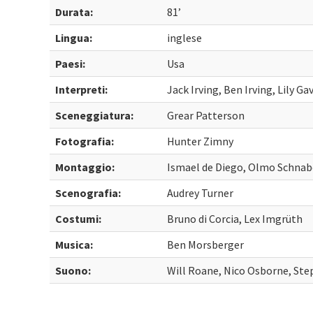
Durata:
81’
Lingua:
inglese
Paesi:
Usa
Interpreti:
Jack Irving, Ben Irving, Lily G
Sceneggiatura:
Grear Patterson
Fotografia:
Hunter Zimny
Montaggio:
Ismael de Diego, Olmo Schnab
Scenografia:
Audrey Turner
Costumi:
Bruno di Corcia, Lex Imgrüth
Musica:
Ben Morsberger
Suono:
Will Roane, Nico Osborne, Ste