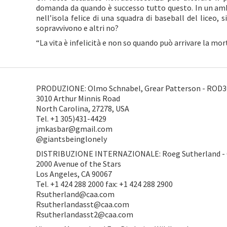
domanda da quando è successo tutto questo. In un amb
nell’isola felice di una squadra di baseball del liceo, 
sopravvivono e altri no?
“La vita è infelicità e non so quando può arrivare la mo
PRODUZIONE: Olmo Schnabel, Grear Patterson - ROD3
3010 Arthur Minnis Road
North Carolina, 27278, USA
Tel. +1 305)431-4429
jmkasbar@gmail.com
@giantsbeinglonely
DISTRIBUZIONE INTERNAZIONALE: Roeg Sutherland -
2000 Avenue of the Stars
Los Angeles, CA 90067
Tel. +1 424 288 2000 fax: +1 424 288 2900
Rsutherland@caa.com
Rsutherlandasst@caa.com
Rsutherlandasst2@caa.com