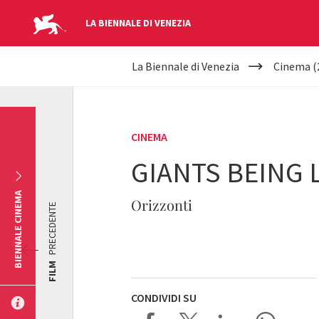
LA BIENNALE DI VENEZIA
YOUR
Salta al contenuto principale
La Biennale di Venezia
Cinema (
ARE
HERE
CINEMA
GIANTS BEING 
BIENNALE CINEMA
Orizzonti
PRECEDENTE
FILM
CONDIVIDI SU