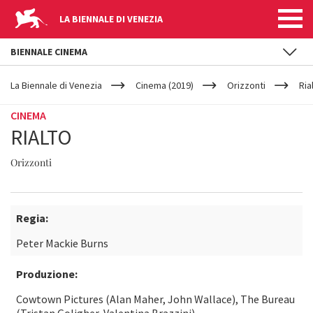
LA BIENNALE DI VENEZIA
BIENNALE CINEMA
YOUR
Salta al contenuto principale
ARE
La Biennale di Venezia
Cinema (2019)
Orizzonti
Ria
HERE
CINEMA
RIALTO
Orizzonti
Regia:
Peter Mackie Burns
Produzione:
Cowtown Pictures (Alan Maher, John Wallace), The Bureau