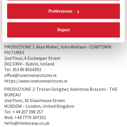
film parla di padri e figli, e di donne che devono affrontare
una mascolinità aggressiva che provoca danni
Preferences
intergenerazionali e vergogna. Per il protagonista, un
barlume appare alla fine del film, quando trova il coraggio di
affrontare le proprie azioni e il danno che ha causato.
Reject
PRODUZIONE/DISTRIBUZIONE
PRODUZIONE 1: Alan Maher, John Wallace - COWTOWN
PICTURES
2nd Floor, 6 Exchequer Street
D02 X304 – Dublin, Ireland
Tel. 353 86 8554393
office@cowtownpictures.ie
https://www.cowtownpictures.ie
PRODUZIONE 2: Tristan Goligher, Valentina Brazzini - THE
BUREAU
2nd Floor, 42 Glasshouse Street
W1B5DW – London, United Kingdom
Tel. + 44 207 398 257
Mob. +44 7779 307252
hello@thebureau.co.uk