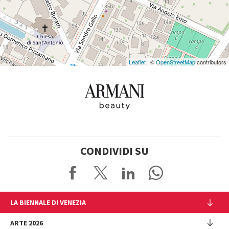
Google
Maps
Leaflet
| ©
OpenStreetMap
contributors
CONDIVIDI SU
LA BIENNALE DI VENEZIA
L'Istituzione
ARTE 2026