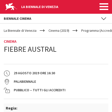
LA BIENNALE DI VENEZIA
BIENNALE CINEMA
YOUR
Salta al contenuto principale
ARE
La Biennale di Venezia
Cinema (2019)
Programma (Accredit
HERE
CINEMA
FIEBRE AUSTRAL
29 AGOSTO 2019
ORE
16:30
PALABIENNALE
PUBBLICO – TUTTI GLI ACCREDITI
Regia: