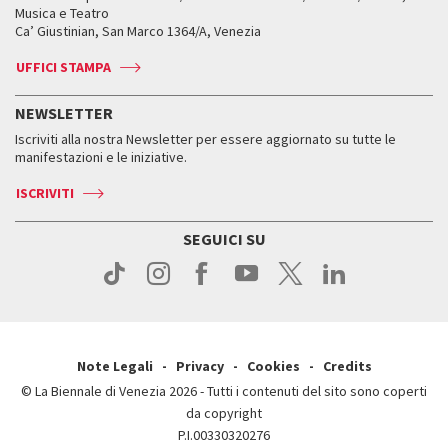
Orari e sedi
Leone d’oro alla carriera
Musica e Teatro
Biennale College ASAC
Come raggiungerci
Orari e sedi
Come raggiungerci
Ca’ Giustinian, San Marco 1364/A, Venezia
Biglietti
Leone d’argento
Biennale Channel
Contatti
Biglietti
Contatti
Accrediti
Edizioni passate
UFFICI STAMPA
ASAC DATI
Press
Accrediti
Press
Servizi al pubblico
Storia
FAQ
NEWSLETTER
Come raggiungerci
Orari e sedi
Servizi al pubblico
Iscriviti alla nostra Newsletter per essere aggiornato su tutte le
Contatti
Biglietti
Orari e sedi
Come raggiungerci
manifestazioni e le iniziative.
Press
Servizi al pubblico
News
Contatti
ISCRIVITI
Come raggiungerci
Servizi al pubblico
Press
Contatti
Come raggiungerci
SEGUICI SU
Press
Contatti
Press
Note Legali
Privacy
Cookies
Credits
© La Biennale di Venezia 2026 - Tutti i contenuti del sito sono coperti
da copyright
P.I.00330320276