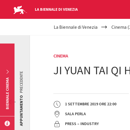
LA BIENNALE DI VENEZIA
YOUR
Salta al contenuto principale
La Biennale di Venezia
Cinema (
ARE
HERE
CINEMA
JI YUAN TAI QI
PRECEDENTE
BIENNALE CINEMA
APPUNTAMENTO
1 SETTEMBRE 2019
ORE
22:00
SALA PERLA
PRESS – INDUSTRY