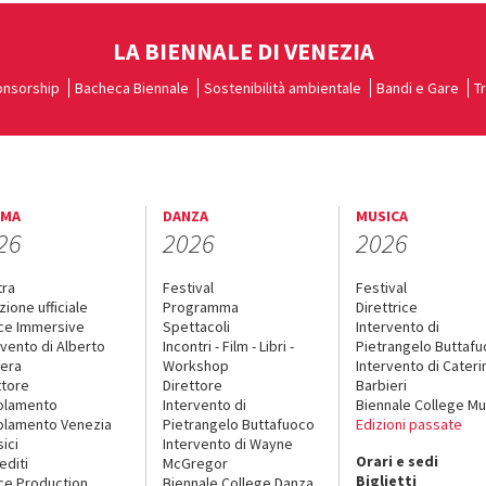
LA BIENNALE DI VENEZIA
nsorship
Bacheca Biennale
Sostenibilità ambientale
Bandi e Gare
T
EMA
DANZA
MUSICA
26
2026
2026
tra
Festival
Festival
zione ufficiale
Programma
Direttrice
ce Immersive
Spettacoli
Intervento di
rvento di Alberto
Incontri - Film - Libri -
Pietrangelo Buttaf
era
Workshop
Intervento di Cateri
ttore
Direttore
Barbieri
olamento
Intervento di
Biennale College Mu
lamento Venezia
Pietrangelo Buttafuoco
Edizioni passate
sici
Intervento di Wayne
Orari e sedi
editi
McGregor
Biglietti
ce Production
Biennale College Danza