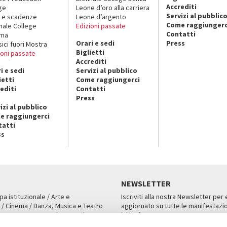
Accrediti
ge
Leone d’oro alla carriera
Servizi al pubblic
 e scadenze
Leone d’argento
Come raggiungerc
nale College
Edizioni passate
Contatti
ema
Orari e sedi
Press
sici fuori Mostra
Biglietti
ioni passate
Accrediti
i e sedi
Servizi al pubblico
ietti
Come raggiungerci
editi
Contatti
Press
izi al pubblico
e raggiungerci
tatti
ss
NEWSLETTER
pa istituzionale / Arte e
Iscriviti alla nostra Newsletter per
 / Cinema / Danza, Musica e Teatro
aggiornato su tutte le manifestazio
an, San Marco 1364/A, Venezia
iniziative.