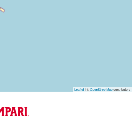
Leaflet
| ©
OpenStreetMap
contributors