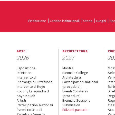
L'Istituzione
Cariche istituzionali
Storia
Luoghi
Spo
ARTE
ARCHITETTURA
CIN
2026
2027
20
Esposizione
Mostra
Mos
Direttrice
Biennale College
Sele
Intervento di
Architettura
Veni
Pietrangelo Buttafuoco
Partecipazioni Nazionali
Inte
Intervento di Koyo
(procedura)
Barb
Kouoh / La squadra di
Eventi Collaterali
Dire
Koyo Kouoh
(procedura)
Reg
Artisti
Biennale Sessions
Rego
Partecipazioni Nazionali
Submission
Clas
Eventi collaterali
Edizioni passate
Accr
Padiglione Venezia
Veni