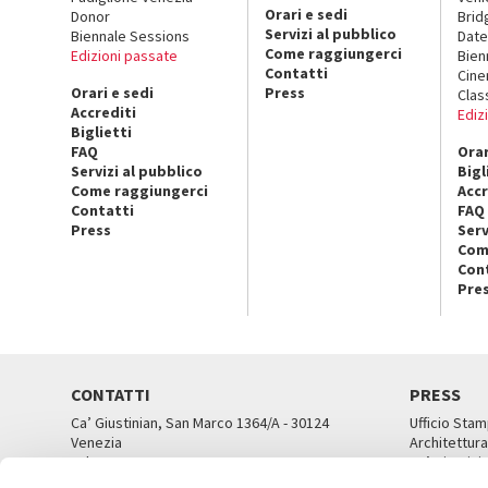
Orari e sedi
Donor
Brid
Servizi al pubblico
Biennale Sessions
Date
Come raggiungerci
Edizioni passate
Bien
Contatti
Cin
Orari e sedi
Press
Clas
Accrediti
Ediz
Biglietti
FAQ
Orar
Servizi al pubblico
Bigl
Come raggiungerci
Accr
Contatti
FAQ
Press
Serv
Com
Con
Pre
CONTATTI
PRESS
Ca’ Giustinian, San Marco 1364/A - 30124
Ufficio Stam
Venezia
Architettura
Tel. 041 5218711
Ca’ Giustini
email info@labiennale.org