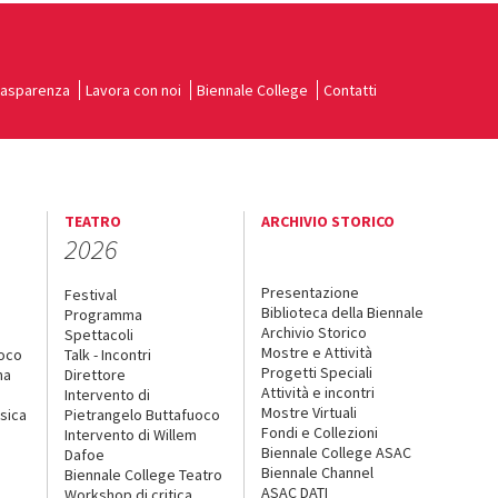
rasparenza
Lavora con noi
Biennale College
Contatti
TEATRO
ARCHIVIO STORICO
2026
Presentazione
Festival
Biblioteca della Biennale
Programma
Archivio Storico
Spettacoli
Mostre e Attività
uoco
Talk - Incontri
Progetti Speciali
na
Direttore
Attività e incontri
Intervento di
Mostre Virtuali
sica
Pietrangelo Buttafuoco
Fondi e Collezioni
Intervento di Willem
Biennale College ASAC
Dafoe
Biennale Channel
Biennale College Teatro
ASAC DATI
Workshop di critica