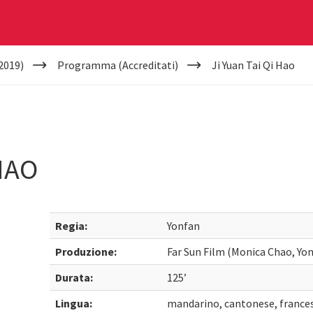
2019)
Programma (Accreditati)
Ji Yuan Tai Qi Hao
 HAO
Regia:
Yonfan
Produzione:
Far Sun Film (Monica Chao, Yo
Durata:
125’
Lingua:
mandarino, cantonese, france