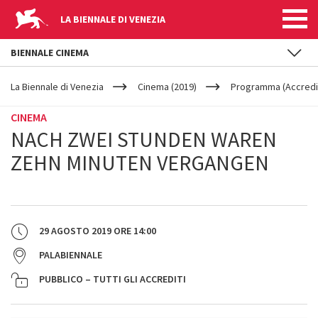
LA BIENNALE DI VENEZIA
BIENNALE CINEMA
YOUR
Salta al contenuto principale
ARE
La Biennale di Venezia
Cinema (2019)
Programma (Accredit
HERE
CINEMA
NACH ZWEI STUNDEN WAREN
ZEHN MINUTEN VERGANGEN
29 AGOSTO 2019
ORE
14:00
PALABIENNALE
PUBBLICO – TUTTI GLI ACCREDITI