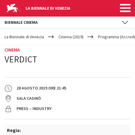
LA BIENNALE DI VENEZIA
BIENNALE CINEMA
YOUR
Salta al contenuto principale
ARE
La Biennale di Venezia
Cinema (2019)
Programma (Accredit
HERE
CINEMA
VERDICT
28 AGOSTO 2019
ORE
21:45
SALA CASINÒ
PRESS – INDUSTRY
Regia: