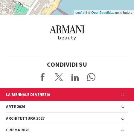
Leaflet
| ©
OpenStreetMap
contributors
CONDIVIDI SU
LA BIENNALE DI VENEZIA
L'Istituzione
ARTE 2026
Cariche istituzionali
ARCHITETTURA 2027
Esposizione
Storia
Direttrice
Luoghi
CINEMA 2026
Mostra