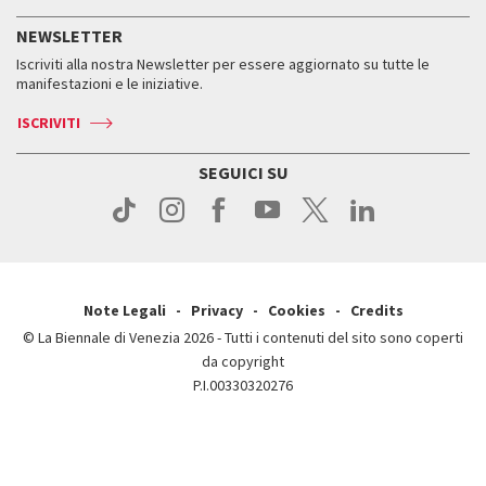
Servizi al pubblico
Storia
FAQ
NEWSLETTER
Come raggiungerci
Orari e sedi
Servizi al pubblico
Iscriviti alla nostra Newsletter per essere aggiornato su tutte le
Contatti
Biglietti
Orari e sedi
Come raggiungerci
manifestazioni e le iniziative.
Press
Servizi al pubblico
News
Contatti
ISCRIVITI
Come raggiungerci
Servizi al pubblico
Press
Contatti
Come raggiungerci
SEGUICI SU
Press
Contatti
Press
Note Legali
Privacy
Cookies
Credits
© La Biennale di Venezia 2026 - Tutti i contenuti del sito sono coperti
da copyright
P.I.00330320276