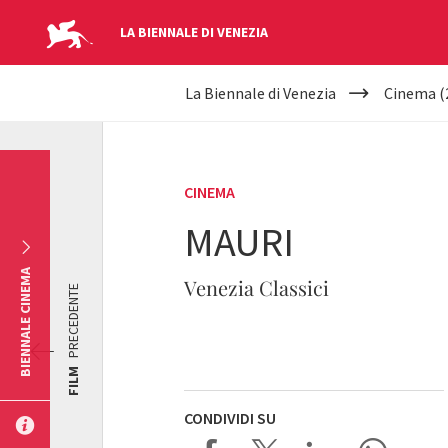
LA BIENNALE DI VENEZIA
YOUR
Salta al contenuto principale
La Biennale di Venezia
Cinema (
ARE
HERE
CINEMA
MAURI
BIENNALE CINEMA
Venezia Classici
PRECEDENTE
FILM
CONDIVIDI SU