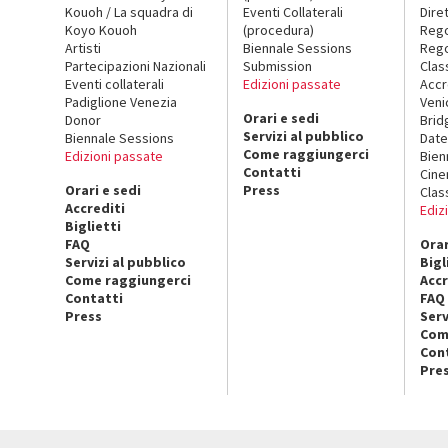
Kouoh / La squadra di
Eventi Collaterali
Dire
Koyo Kouoh
(procedura)
Reg
Artisti
Biennale Sessions
Rego
Partecipazioni Nazionali
Submission
Clas
Eventi collaterali
Edizioni passate
Accr
Padiglione Venezia
Veni
Orari e sedi
Donor
Brid
Servizi al pubblico
Biennale Sessions
Date
Come raggiungerci
Edizioni passate
Bien
Contatti
Cin
Orari e sedi
Press
Clas
Accrediti
Ediz
Biglietti
FAQ
Orar
Servizi al pubblico
Bigl
Come raggiungerci
Accr
Contatti
FAQ
Press
Serv
Com
Con
Pre