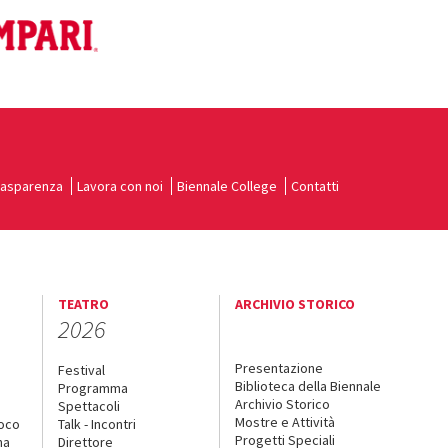
rasparenza
Lavora con noi
Biennale College
Contatti
TEATRO
ARCHIVIO STORICO
2026
Presentazione
Festival
Biblioteca della Biennale
Programma
Archivio Storico
Spettacoli
Mostre e Attività
uoco
Talk - Incontri
Progetti Speciali
na
Direttore