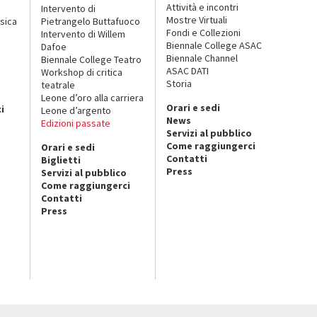
Attività e incontri
Intervento di
Mostre Virtuali
sica
Pietrangelo Buttafuoco
Fondi e Collezioni
Intervento di Willem
Biennale College ASAC
Dafoe
Biennale Channel
Biennale College Teatro
ASAC DATI
Workshop di critica
Storia
teatrale
o
Leone d’oro alla carriera
Orari e sedi
i
Leone d’argento
News
Edizioni passate
Servizi al pubblico
Come raggiungerci
Orari e sedi
Contatti
Biglietti
Press
Servizi al pubblico
Come raggiungerci
Contatti
Press