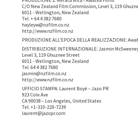
PRODUZIONE 2: Merata Mita - Awatea Films
C/O New Zealand Film Commission, Level 3, 119 Ghuzn
6011 - Wellington, New Zealand
Tel. + 64 4 382 7680
hayleyw@nzfilm.co.nz
http://www.nzfilm.co.nz
PRODUZIONE ALL’EPOCA DELLA REALIZZAZIONE: Awat
DISTRIBUZIONE INTERNAZIONALE: Jasmin McSweeney 
Level 3, 119 Ghuznee Street
6011 - Wellington, New Zealand
Tel. 64 4 382 7680
jasmin@nzfilm.co.nz
http://www.nzfilm.co.nz
UFFICIO STAMPA: Laurent Boyé – Jazo PR
923 Cole Ave
CA 90038 – Los Angeles, United States
Tel. +1-310-220-7239
laurent@jazopr.com