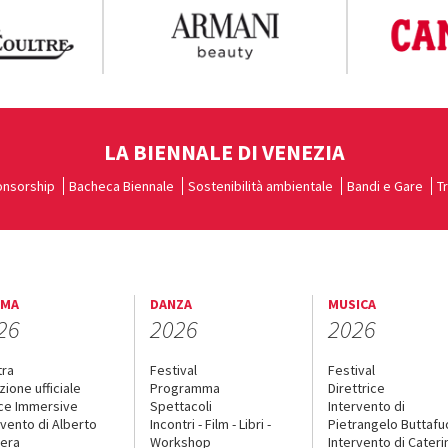
LA BIENNALE DI VENEZIA
nsorship
Bacheca Biennale
Sostenibilità ambientale
Bandi e Gare
T
EMA
DANZA
MUSICA
26
2026
2026
tra
Festival
Festival
zione ufficiale
Programma
Direttrice
ce Immersive
Spettacoli
Intervento di
rvento di Alberto
Incontri - Film - Libri -
Pietrangelo Buttaf
era
Workshop
Intervento di Cateri