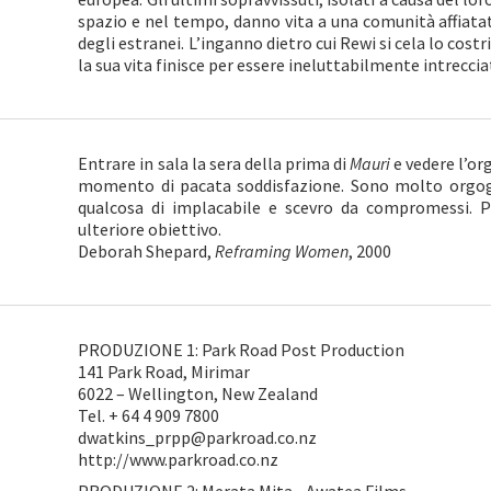
spazio e nel tempo, danno vita a una comunità affiata
degli estranei. L’inganno dietro cui Rewi si cela lo cost
la sua vita finisce per essere ineluttabilmente intreccia
Entrare in sala la sera della prima di
Mauri
e vedere l’org
momento di pacata soddisfazione. Sono molto orgogli
qualcosa di implacabile e scevro da compromessi. 
ulteriore obiettivo.
Deborah Shepard,
Reframing Women
, 2000
PRODUZIONE 1: Park Road Post Production
141 Park Road, Mirimar
6022 – Wellington, New Zealand
Tel. + 64 4 909 7800
dwatkins_prpp@parkroad.co.nz
http://www.parkroad.co.nz