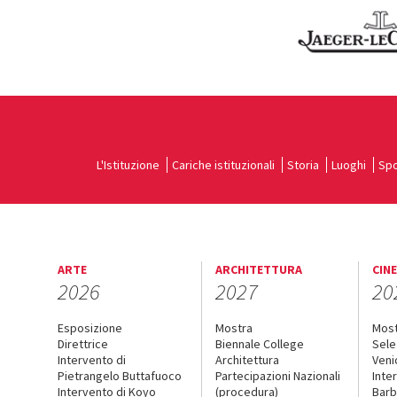
L'Istituzione
Cariche istituzionali
Storia
Luoghi
Spo
ARTE
ARCHITETTURA
CIN
2026
2027
20
Esposizione
Mostra
Mos
Direttrice
Biennale College
Sele
Intervento di
Architettura
Veni
Pietrangelo Buttafuoco
Partecipazioni Nazionali
Inte
Intervento di Koyo
(procedura)
Barb