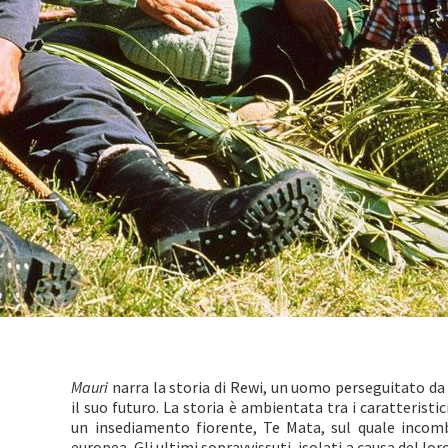
Mauri
narra la storia di Rewi, un uomo perseguitato da
il suo futuro. La storia è ambientata tra i caratterist
un insediamento fiorente, Te Mata, sul quale incombe
europea. Gli ultimi sopravvissuti, isolati a causa del lo