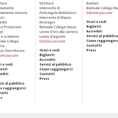
ttore
Direttore
Barbieri
olamento
Intervento di
Biennale College Mu
lamento Venezia
Pietrangelo Buttafuoco
Edizioni passate
sici
Intervento di Wayne
Orari e sedi
editi
McGregor
Biglietti
ce Production
Biennale College Danza
Accrediti
ge
Leone d’oro alla carriera
Servizi al pubblic
 e scadenze
Leone d’argento
Come raggiungerc
nale College
Edizioni passate
Contatti
ema
Orari e sedi
Press
sici fuori Mostra
Biglietti
ioni passate
Accrediti
i e sedi
Servizi al pubblico
ietti
Come raggiungerci
editi
Contatti
Press
izi al pubblico
e raggiungerci
tatti
ss