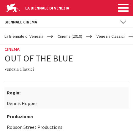
LA BIENNALE DI VENEZIA
BIENNALE CINEMA
YOUR
Salta al contenuto principale
ARE
La Biennale di Venezia
Cinema (2019)
Venezia Classici
HERE
CINEMA
OUT OF THE BLUE
Venezia Classici
Regia:
Dennis Hopper
Produzione:
Robson Street Productions