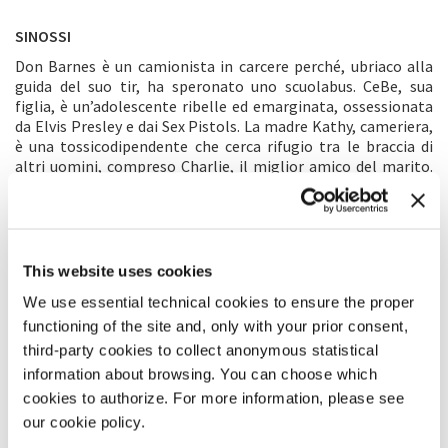
SINOSSI
Don Barnes è un camionista in carcere perché, ubriaco alla
guida del suo tir, ha speronato uno scuolabus. CeBe, sua
figlia, è un’adolescente ribelle ed emarginata, ossessionata
da Elvis Presley e dai Sex Pistols. La madre Kathy, cameriera,
è una tossicodipendente che cerca rifugio tra le braccia di
altri uomini, compreso Charlie, il miglior amico del marito.
CeBe scappa di casa per raggiungere la scena punk di
Vancouver: finisce in libertà vigilata minorile, sotto la
sorveglianza del benevolo psichiatra Dr. Brean. Dopo la
scarcerazione di Don, la famiglia tenta di tornare a essere
unita e ricominciare da capo, ma la scoperta di oscuri segreti
This website uses cookies
porta a una conclusione straziante e violenta. Il leggendario
We use essential technical cookies to ensure the proper
critico cinematografico Roger Ebert ha detto del film:
“Pollici su! Un amaro, indimenticabile poema
functioning of the site and, only with your prior consent,
sull’alienazione. Uno dei tesori ignorati tra gli ultimi film
third-party cookies to collect anonymous statistical
indipendenti.”
information about browsing. You can choose which
cookies to authorize. For more information, please see
COMMENTO DEL REGISTA
our cookie policy.