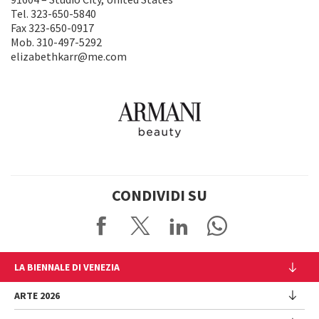
Tel. 323-650-5840
Fax 323-650-0917
Mob. 310-497-5292
elizabethkarr@me.com
CONDIVIDI SU
LA BIENNALE DI VENEZIA
L'Istituzione
ARTE 2026
Cariche istituzionali