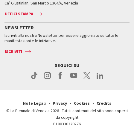
Biennale College ASAC
Come raggiungerci
Orari e sedi
Come raggiungerci
Ca’ Giustinian, San Marco 1364/A, Venezia
Biglietti
Leone d’argento
Biennale Channel
Contatti
Biglietti
Contatti
Accrediti
Edizioni passate
UFFICI STAMPA
ASAC DATI
Press
Accrediti
Press
Servizi al pubblico
Storia
FAQ
NEWSLETTER
Come raggiungerci
Orari e sedi
Servizi al pubblico
Iscriviti alla nostra Newsletter per essere aggiornato su tutte le
Contatti
Biglietti
Orari e sedi
Come raggiungerci
manifestazioni e le iniziative.
Press
Servizi al pubblico
News
Contatti
ISCRIVITI
Come raggiungerci
Servizi al pubblico
Press
Contatti
Come raggiungerci
SEGUICI SU
Press
Contatti
Press
Note Legali
Privacy
Cookies
Credits
© La Biennale di Venezia 2026 - Tutti i contenuti del sito sono coperti
da copyright
P.I.00330320276