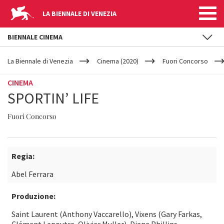
LA BIENNALE DI VENEZIA
BIENNALE CINEMA
YOUR
Salta al contenuto principale
ARE
La Biennale di Venezia
Cinema (2020)
Fuori Concorso
HERE
CINEMA
SPORTIN’ LIFE
Fuori Concorso
Regia:
Abel Ferrara
Produzione:
Saint Laurent (Anthony Vaccarello), Vixens (Gary Farkas,