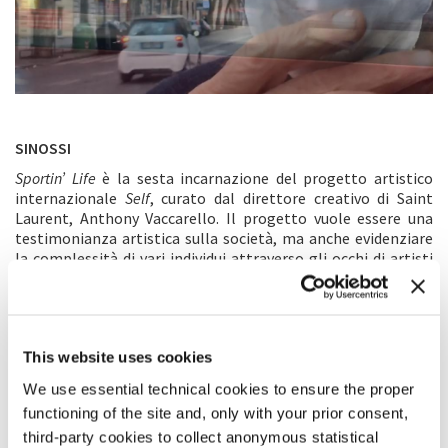
SINOSSI
Sportin’ Life
è la sesta incarnazione del progetto artistico
internazionale
Self
, curato dal direttore creativo di Saint
Laurent, Anthony Vaccarello. Il progetto vuole essere una
testimonianza artistica sulla società, ma anche evidenziare
la complessità di vari individui attraverso gli occhi di artisti
che evocano l’allure unica e personale di Saint Laurent. Il
documentario è un’esplorazione delle origini e della storia
personale della creatività, della vita stessa di un artista.
Crudo e acuto: si ha la sensazione di vivere un momento che
sta ancora accadendo. Abel Ferrara rivolge uno sguardo
This website uses cookies
intimo e intenso alla propria vita e al proprio mondo rifratto
We use essential technical cookies to ensure the proper
attraverso la propria arte: la musica, il cinema, i suoi
functioning of the site and, only with your prior consent,
collaboratori e le sue fonti d’ispirazione, le prime opere e i
sodalizi creativi con Willem Dafoe, Joe Delia, Paul Hipp e i
third-party cookies to collect anonymous statistical