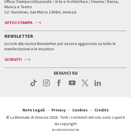
Ufficio Stampa istituzionale / Arte e Architettura / Cinema / Danza,
Fondi e Collezioni
Servizi al pubblico
Servizi al pubblico
Orari e sedi
Leone d’oro alla carriera
Musica e Teatro
Biennale College ASAC
Come raggiungerci
Orari e sedi
Come raggiungerci
Ca’ Giustinian, San Marco 1364/A, Venezia
Biglietti
Leone d’argento
Biennale Channel
Contatti
Biglietti
Contatti
Accrediti
Edizioni passate
UFFICI STAMPA
ASAC DATI
Press
Accrediti
Press
Servizi al pubblico
Storia
FAQ
NEWSLETTER
Come raggiungerci
Orari e sedi
Servizi al pubblico
Iscriviti alla nostra Newsletter per essere aggiornato su tutte le
Contatti
Biglietti
Orari e sedi
Come raggiungerci
manifestazioni e le iniziative.
Press
Servizi al pubblico
News
Contatti
ISCRIVITI
Come raggiungerci
Servizi al pubblico
Press
Contatti
Come raggiungerci
SEGUICI SU
Press
Contatti
Press
Note Legali
Privacy
Cookies
Credits
© La Biennale di Venezia 2026 - Tutti i contenuti del sito sono coperti
da copyright
P.I.00330320276