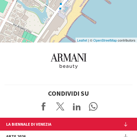
Google
Maps
Leaflet
| ©
OpenStreetMap
contributors
CONDIVIDI SU
LA BIENNALE DI VENEZIA
L'Istituzione
ARTE 2026