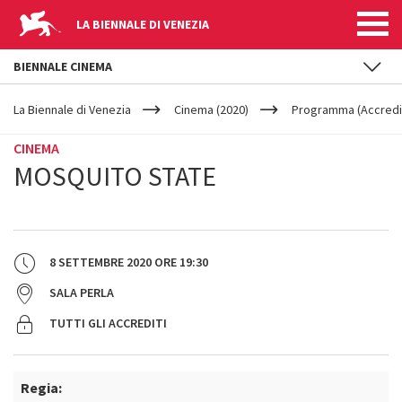
LA BIENNALE DI VENEZIA
BIENNALE CINEMA
YOUR
Salta al contenuto principale
ARE
La Biennale di Venezia
Cinema (2020)
Programma (Accredit
HERE
CINEMA
MOSQUITO STATE
8 SETTEMBRE 2020
ORE
19:30
SALA PERLA
TUTTI GLI ACCREDITI
Regia: