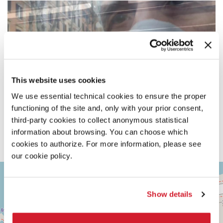
This website uses cookies
We use essential technical cookies to ensure the proper
functioning of the site and, only with your prior consent,
third-party cookies to collect anonymous statistical
information about browsing. You can choose which
cookies to authorize. For more information, please see
our cookie policy.
ASTRA
+
2
−
Via
Show details
Corfù,
9
30126