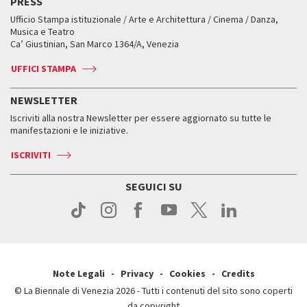
PRESS
Mostre Virtuali
FAQ
Edizioni passate
Accrediti
Workshop di critica teatrale
Ufficio Stampa istituzionale / Arte e Architettura / Cinema / Danza,
Fondi e Collezioni
Servizi al pubblico
Servizi al pubblico
Orari e sedi
Leone d’oro alla carriera
Musica e Teatro
Biennale College ASAC
Come raggiungerci
Orari e sedi
Come raggiungerci
Ca’ Giustinian, San Marco 1364/A, Venezia
Biglietti
Leone d’argento
Biennale Channel
Contatti
Biglietti
Contatti
Accrediti
Edizioni passate
UFFICI STAMPA
ASAC DATI
Press
Accrediti
Press
Servizi al pubblico
Storia
FAQ
NEWSLETTER
Come raggiungerci
Orari e sedi
Servizi al pubblico
Iscriviti alla nostra Newsletter per essere aggiornato su tutte le
Contatti
Biglietti
Orari e sedi
Come raggiungerci
manifestazioni e le iniziative.
Press
Servizi al pubblico
News
Contatti
ISCRIVITI
Come raggiungerci
Servizi al pubblico
Press
Contatti
Come raggiungerci
SEGUICI SU
Press
Contatti
Press
Note Legali
Privacy
Cookies
Credits
© La Biennale di Venezia 2026 - Tutti i contenuti del sito sono coperti
da copyright