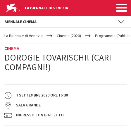
LA BIENNALE DI VENEZIA
BIENNALE CINEMA
YOUR
Salta al contenuto principale
ARE
La Biennale di Venezia
Cinema (2020)
Programma (Pubblic
HERE
CINEMA
DOROGIE TOVARISCHI! (CARI
COMPAGNI!)
7 SETTEMBRE 2020
ORE
16:30
SALA GRANDE
INGRESSO CON BIGLIETTO