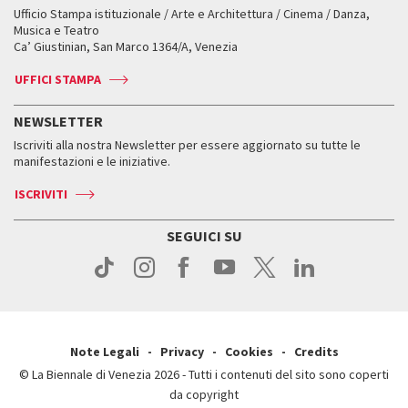
Workshop di critica teatrale
Ufficio Stampa istituzionale / Arte e Architettura / Cinema / Danza,
Fondi e Collezioni
Servizi al pubblico
Servizi al pubblico
Orari e sedi
Leone d’oro alla carriera
Musica e Teatro
Biennale College ASAC
Come raggiungerci
Orari e sedi
Come raggiungerci
Ca’ Giustinian, San Marco 1364/A, Venezia
Biglietti
Leone d’argento
Biennale Channel
Contatti
Biglietti
Contatti
Accrediti
Edizioni passate
UFFICI STAMPA
ASAC DATI
Press
Accrediti
Press
Servizi al pubblico
Storia
FAQ
NEWSLETTER
Come raggiungerci
Orari e sedi
Servizi al pubblico
Iscriviti alla nostra Newsletter per essere aggiornato su tutte le
Contatti
Biglietti
Orari e sedi
Come raggiungerci
manifestazioni e le iniziative.
Press
Servizi al pubblico
News
Contatti
ISCRIVITI
Come raggiungerci
Servizi al pubblico
Press
Contatti
Come raggiungerci
SEGUICI SU
Press
Contatti
Press
Note Legali
Privacy
Cookies
Credits
© La Biennale di Venezia 2026 - Tutti i contenuti del sito sono coperti
da copyright