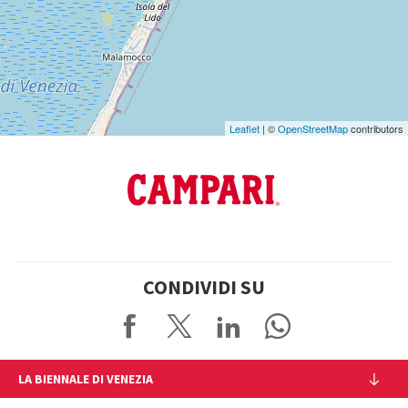
Google
Maps
Leaflet
| ©
OpenStreetMap
contributors
CONDIVIDI SU
LA BIENNALE DI VENEZIA