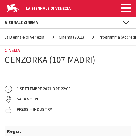
LA BIENNALE DI VENEZIA
BIENNALE CINEMA
YOUR
Salta al contenuto principale
ARE
La Biennale di Venezia
Cinema (2021)
Programma (Accredit
HERE
CINEMA
CENZORKA (107 MADRI)
1 SETTEMBRE 2021
ORE
22:00
SALA VOLPI
PRESS – INDUSTRY
Regia: