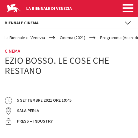
LA BIENNALE DI VENEZIA
BIENNALE CINEMA
YOUR
Salta al contenuto principale
ARE
La Biennale di Venezia
Cinema (2021)
Programma (Accredit
HERE
CINEMA
EZIO BOSSO. LE COSE CHE
RESTANO
5 SETTEMBRE 2021
ORE
19:45
SALA PERLA
PRESS – INDUSTRY