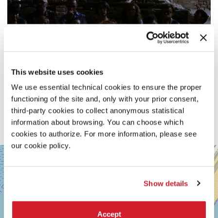
This website uses cookies
We use essential technical cookies to ensure the proper
functioning of the site and, only with your prior consent,
third-party cookies to collect anonymous statistical
information about browsing. You can choose which
cookies to authorize. For more information, please see
our cookie policy.
SALA
+
PERLA
−
LUNGOMARE
Show details
MARCONI
30126
LIDO
DI
Accept