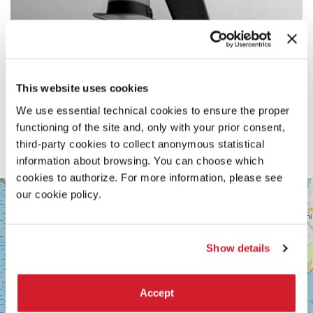
This website uses cookies
We use essential technical cookies to ensure the proper
functioning of the site and, only with your prior consent,
third-party cookies to collect anonymous statistical
information about browsing. You can choose which
cookies to authorize. For more information, please see
SALA
our cookie policy.
+
PERLA
2
−
LUNGOMARE
MARCONI
Show details
30126
LIDO
DI
Accept
VENEZIA
TEL.