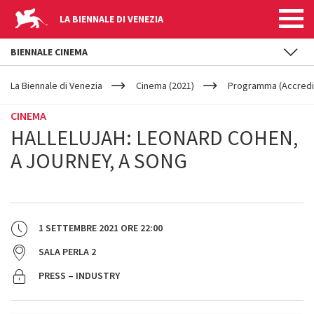
LA BIENNALE DI VENEZIA
BIENNALE CINEMA
YOUR
Salta al contenuto principale
ARE
La Biennale di Venezia
Cinema (2021)
Programma (Accredit
HERE
CINEMA
HALLELUJAH: LEONARD COHEN,
A JOURNEY, A SONG
1 SETTEMBRE 2021
ORE
22:00
SALA PERLA 2
PRESS – INDUSTRY