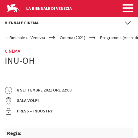
LA BIENNALE DI VENEZIA
BIENNALE CINEMA
YOUR
Salta al contenuto principale
ARE
La Biennale di Venezia
Cinema (2021)
Programma (Accredit
HERE
CINEMA
INU-OH
8 SETTEMBRE 2021
ORE
22:00
SALA VOLPI
PRESS – INDUSTRY
Regia: