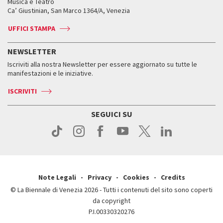
Orari e sedi
Leone d’oro alla carriera
Musica e Teatro
Biennale College ASAC
Come raggiungerci
Orari e sedi
Come raggiungerci
Ca’ Giustinian, San Marco 1364/A, Venezia
Biglietti
Leone d’argento
Biennale Channel
Contatti
Biglietti
Contatti
Accrediti
Edizioni passate
UFFICI STAMPA
ASAC DATI
Press
Accrediti
Press
Servizi al pubblico
Storia
FAQ
NEWSLETTER
Come raggiungerci
Orari e sedi
Servizi al pubblico
Iscriviti alla nostra Newsletter per essere aggiornato su tutte le
Contatti
Biglietti
Orari e sedi
Come raggiungerci
manifestazioni e le iniziative.
Press
Servizi al pubblico
News
Contatti
ISCRIVITI
Come raggiungerci
Servizi al pubblico
Press
Contatti
Come raggiungerci
SEGUICI SU
Press
Contatti
Press
Note Legali
Privacy
Cookies
Credits
© La Biennale di Venezia 2026 - Tutti i contenuti del sito sono coperti
da copyright
P.I.00330320276