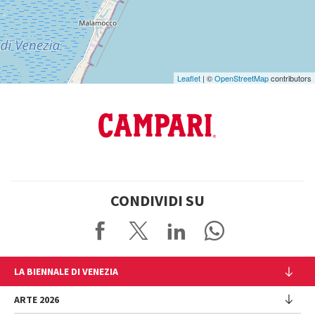
Leaflet
| ©
OpenStreetMap
contributors
CONDIVIDI SU
LA BIENNALE DI VENEZIA
L'Istituzione
ARTE 2026
Cariche istituzionali