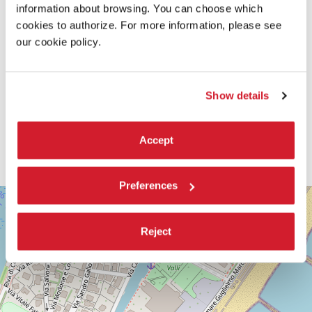
information about browsing. You can choose which
cookies to authorize. For more information, please see
our cookie policy.
Show details
Accept
Preferences
SALA
+
DARSENA
−
LUNGOMARE
Reject
MARCONI
30126
LIDO
DI
VENEZIA
TEL.