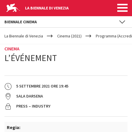
LA BIENNALE DI VENEZIA
BIENNALE CINEMA
YOUR
Salta al contenuto principale
ARE
La Biennale di Venezia
Cinema (2021)
Programma (Accredit
HERE
CINEMA
L’ÉVÉNEMENT
5 SETTEMBRE 2021
ORE
19:45
SALA DARSENA
PRESS – INDUSTRY
Regia: