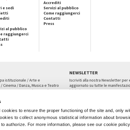
Accrediti
i e sedi
Servizi al pubblico
ietti
Come raggiungerci
editi
Contatti
Press
izi al pubblico
e raggiungerci
tatti
ss
NEWSLETTER
pa istituzionale / Arte e
Iscriviti alla nostra Newsletter per
 / Cinema / Danza, Musica e Teatro
aggiornato su tutte le manifestazio
an, San Marco 1364/A, Venezia
iniziative.
AMPA
ISCRIVITI
s
cookies to ensure the proper functioning of the site and, only wi
 cookies to collect anonymous statistical information about brows
o authorize. For more information, please see our cookie policy
Note Legali
Privacy
Cookies
Credits