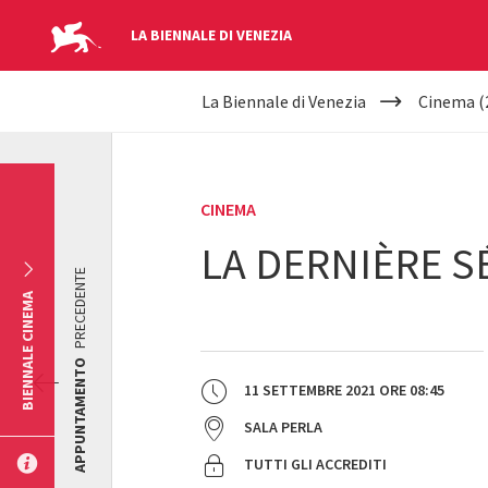
LA BIENNALE DI VENEZIA
YOUR
Salta al contenuto principale
La Biennale di Venezia
Cinema (
ARE
HERE
CINEMA
LA DERNIÈRE 
PRECEDENTE
BIENNALE CINEMA
APPUNTAMENTO
11 SETTEMBRE 2021
ORE
08:45
SALA PERLA
TUTTI GLI ACCREDITI