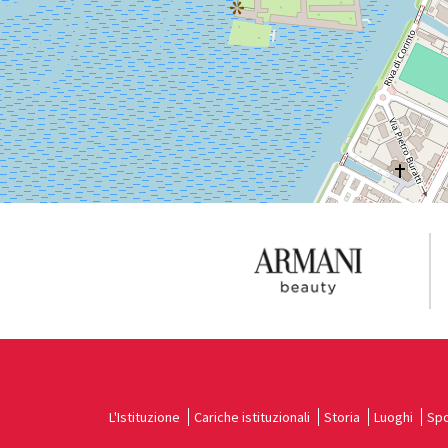
Vedi
su
Google
Maps
L'Istituzione
Cariche istituzionali
Storia
Luoghi
Spo