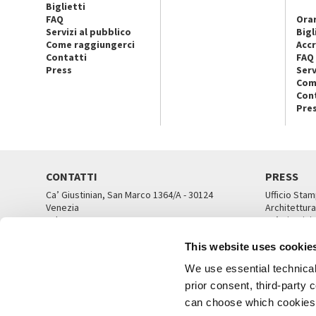
Biglietti
FAQ
Orar
Servizi al pubblico
Bigl
Come raggiungerci
Accr
Contatti
FAQ
Press
Serv
Com
Con
Pre
CONTATTI
PRESS
Ca’ Giustinian, San Marco 1364/A - 30124
Ufficio Stam
Venezia
Architettura
Tel. 041 5218711
Ca’ Giustini
email info@labiennale.org
UFFICI ST
This website uses cookie
TUTTI I CONTATTI
We use essential technical 
prior consent, third-party
can choose which cookies t