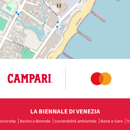
LA BIENNALE DI VENEZIA
nsorship
Bacheca Biennale
Sostenibilità ambientale
Bandi e Gare
T