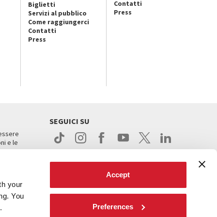
Contatti
Biglietti
Press
Servizi al pubblico
Come raggiungerci
Contatti
Press
SEGUICI SU
 essere
ni e le
Accept
th your
ing. You
Preferences
.