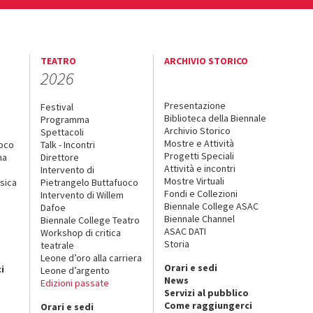
TEATRO
ARCHIVIO STORICO
2026
Presentazione
Festival
Biblioteca della Biennale
Programma
Archivio Storico
Spettacoli
Mostre e Attività
uoco
Talk - Incontri
Progetti Speciali
na
Direttore
Attività e incontri
Intervento di
Mostre Virtuali
sica
Pietrangelo Buttafuoco
Fondi e Collezioni
Intervento di Willem
Biennale College ASAC
Dafoe
Biennale Channel
Biennale College Teatro
ASAC DATI
Workshop di critica
Storia
teatrale
o
Leone d’oro alla carriera
Orari e sedi
i
Leone d’argento
News
Edizioni passate
Servizi al pubblico
Come raggiungerci
Orari e sedi