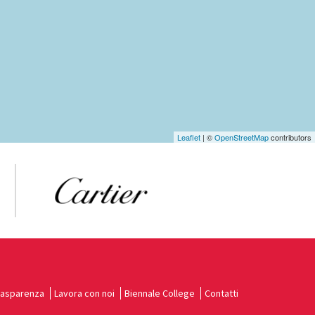
Leaflet
| ©
OpenStreetMap
contributors
rasparenza
Lavora con noi
Biennale College
Contatti