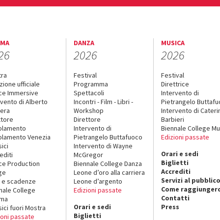
EMA
DANZA
MUSICA
26
2026
2026
tra
Festival
Festival
zione ufficiale
Programma
Direttrice
ce Immersive
Spettacoli
Intervento di
rvento di Alberto
Incontri - Film - Libri -
Pietrangelo Buttaf
era
Workshop
Intervento di Cateri
ttore
Direttore
Barbieri
olamento
Intervento di
Biennale College Mu
lamento Venezia
Pietrangelo Buttafuoco
Edizioni passate
sici
Intervento di Wayne
Orari e sedi
editi
McGregor
Biglietti
ce Production
Biennale College Danza
Accrediti
ge
Leone d’oro alla carriera
Servizi al pubblic
 e scadenze
Leone d’argento
Come raggiungerc
nale College
Edizioni passate
Contatti
ema
Orari e sedi
Press
sici fuori Mostra
Biglietti
ioni passate