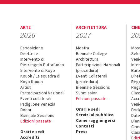
ARTE
ARCHITETTURA
CIN
2026
2027
20
Esposizione
Mostra
Mos
Direttrice
Biennale College
Sele
Intervento di
Architettura
Veni
Pietrangelo Buttafuoco
Partecipazioni Nazionali
Inte
Intervento di Koyo
(procedura)
Barb
Kouoh / La squadra di
Eventi Collaterali
Dire
Koyo Kouoh
(procedura)
Reg
Artisti
Biennale Sessions
Rego
Partecipazioni Nazionali
Submission
Clas
Eventi collaterali
Edizioni passate
Accr
Padiglione Venezia
Veni
Orari e sedi
Donor
Brid
Servizi al pubblico
Biennale Sessions
Date
Come raggiungerci
Edizioni passate
Bien
Contatti
Cin
Orari e sedi
Press
Clas
Accrediti
Ediz