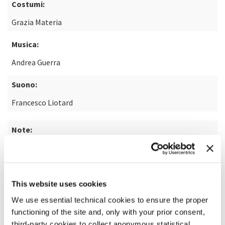
Costumi:
Grazia Materia
Musica:
Andrea Guerra
Suono:
Francesco Liotard
Note:
dal romanzo "La scuola cattolica" di Edoardo Albinati
SCOPRI DI PIÙ SUL FILM
This website uses cookies
We use essential technical cookies to ensure the proper
functioning of the site and, only with your prior consent,
third-party cookies to collect anonymous statistical