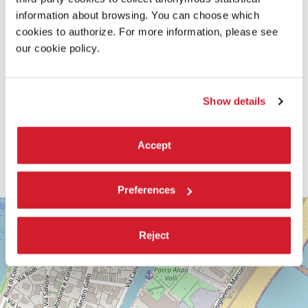
information about browsing. You can choose which
cookies to authorize. For more information, please see
our cookie policy.
Show details
Accept
Preferences
SALA
+
DARSENA
−
Reject
LUNGOMARE
MARCONI
30126
LIDO
DI
VENEZIA