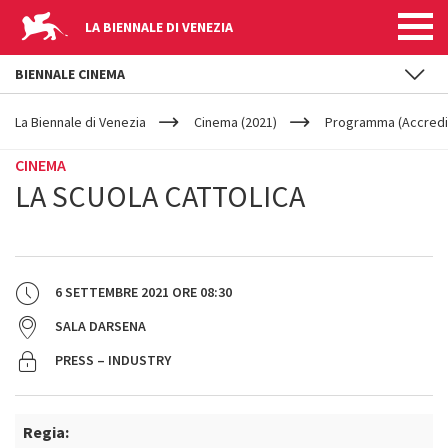
LA BIENNALE DI VENEZIA
BIENNALE CINEMA
YOUR
Salta al contenuto principale
ARE
La Biennale di Venezia
Cinema (2021)
Programma (Accredit
HERE
CINEMA
LA SCUOLA CATTOLICA
6 SETTEMBRE 2021
ORE
08:30
SALA DARSENA
PRESS – INDUSTRY
Regia: