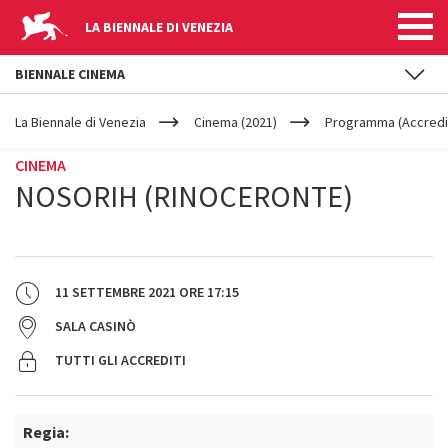
LA BIENNALE DI VENEZIA
BIENNALE CINEMA
YOUR
Salta al contenuto principale
ARE
La Biennale di Venezia
Cinema (2021)
Programma (Accredit
HERE
CINEMA
NOSORIH (RINOCERONTE)
11 SETTEMBRE 2021
ORE
17:15
SALA CASINÒ
TUTTI GLI ACCREDITI
Regia: