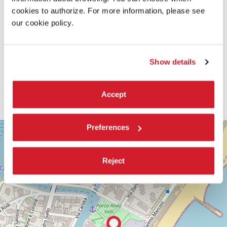
cookies to authorize. For more information, please see
our cookie policy.
Show details
Accept
SALA
Preferences
+
CASINÒ
−
LUNGOMARE
MARCONI
Reject
30126
LIDO
DI
VENEZIA
TEL.
0415218711
info@labiennale.org