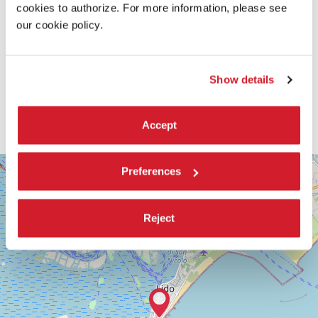
cookies to authorize. For more information, please see
our cookie policy.
Show details
Accept
SALA
+
Preferences
VOLPI
−
LUNGOMARE
MARCONI
Reject
30126
LIDO
DI
VENEZIA
TEL.
0415218711
info@labiennale.org