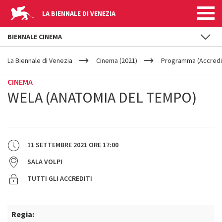
LA BIENNALE DI VENEZIA
BIENNALE CINEMA
YOUR
Salta al contenuto principale
ARE
La Biennale di Venezia
Cinema (2021)
Programma (Accredit
HERE
CINEMA
WELA (ANATOMIA DEL TEMPO)
11 SETTEMBRE 2021
ORE
17:00
SALA VOLPI
TUTTI GLI ACCREDITI
Regia: