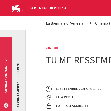
LA BIENNALE DI VENEZIA
YOUR
Salta al contenuto principale
La Biennale di Venezia
Cinema (
ARE
HERE
CINEMA
TU ME RESSEM
PRECEDENTE
BIENNALE CINEMA
APPUNTAMENTO
11 SETTEMBRE 2021
ORE
17:00
SALA PERLA
TUTTI GLI ACCREDITI