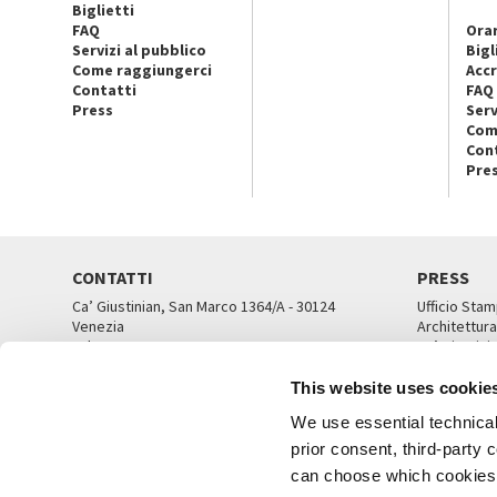
Biglietti
FAQ
Orar
Servizi al pubblico
Bigl
Come raggiungerci
Accr
Contatti
FAQ
Press
Serv
Com
Con
Pre
CONTATTI
PRESS
Ca’ Giustinian, San Marco 1364/A - 30124
Ufficio Stam
Venezia
Architettura
Tel. 041 5218711
Ca’ Giustini
email info@labiennale.org
UFFICI ST
This website uses cookie
TUTTI I CONTATTI
We use essential technical 
prior consent, third-party
can choose which cookies t