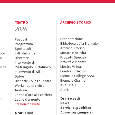
TEATRO
ARCHIVIO STORICO
2026
Presentazione
Festival
Biblioteca della Biennale
Programma
Archivio Storico
Spettacoli
Mostre e Attività
uoco
Talk - Incontri
Progetti Speciali
na
Direttore
Attività e incontri
Intervento di
Mostre Virtuali
sica
Pietrangelo Buttafuoco
Fondi e Collezioni
Intervento di Willem
Biennale College ASAC
Dafoe
Biennale Channel
Biennale College Teatro
ASAC DATI
Workshop di critica
Storia
teatrale
o
Leone d’oro alla carriera
Orari e sedi
i
Leone d’argento
News
Edizioni passate
Servizi al pubblico
Come raggiungerci
Orari e sedi