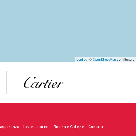
Leaflet
| ©
OpenStreetMap
contributors
rasparenza
Lavora con noi
Biennale College
Contatti