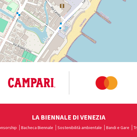
LA BIENNALE DI VENEZIA
nsorship
Bacheca Biennale
Sostenibilità ambientale
Bandi e Gare
T