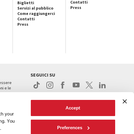
Contatti
Biglietti
Press
Servizi al pubblico
Come raggiungerci
Contatti
Press
SEGUICI SU
 essere
ni e le
Accept
th your
ing. You
Preferences
.