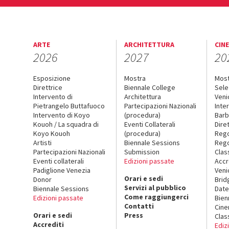
ARTE
ARCHITETTURA
CIN
2026
2027
20
Esposizione
Mostra
Mos
Direttrice
Biennale College
Sele
Intervento di
Architettura
Veni
Pietrangelo Buttafuoco
Partecipazioni Nazionali
Inte
Intervento di Koyo
(procedura)
Barb
Kouoh / La squadra di
Eventi Collaterali
Dire
Koyo Kouoh
(procedura)
Reg
Artisti
Biennale Sessions
Rego
Partecipazioni Nazionali
Submission
Clas
Eventi collaterali
Edizioni passate
Accr
Padiglione Venezia
Veni
Orari e sedi
Donor
Brid
Servizi al pubblico
Biennale Sessions
Date
Come raggiungerci
Edizioni passate
Bien
Contatti
Cin
Orari e sedi
Press
Clas
Accrediti
Ediz