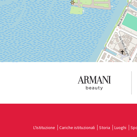
Vedi
su
Google
Maps
L'Istituzione
Cariche istituzionali
Storia
Luoghi
Spo