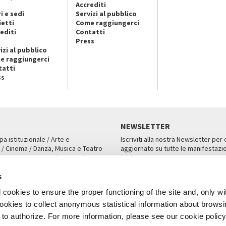
Accrediti
i e sedi
Servizi al pubblico
ietti
Come raggiungerci
editi
Contatti
Press
izi al pubblico
e raggiungerci
tatti
ss
NEWSLETTER
pa istituzionale / Arte e
Iscriviti alla nostra Newsletter per
 / Cinema / Danza, Musica e Teatro
aggiornato su tutte le manifestazio
an, San Marco 1364/A, Venezia
iniziative.
AMPA
ISCRIVITI
s
cookies to ensure the proper functioning of the site and, only wi
 cookies to collect anonymous statistical information about brows
o authorize. For more information, please see our cookie policy
Note Legali
Privacy
Cookies
Credits