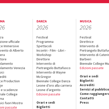
EMA
DANZA
MUSICA
26
2026
2026
tra
Festival
Festival
zione ufficiale
Programma
Direttrice
ce Immersive
Spettacoli
Intervento di
rvento di Alberto
Incontri - Film - Libri -
Pietrangelo Buttaf
era
Workshop
Intervento di Cateri
ttore
Direttore
Barbieri
olamento
Intervento di
Biennale College Mu
lamento Venezia
Pietrangelo Buttafuoco
Edizioni passate
sici
Intervento di Wayne
Orari e sedi
editi
McGregor
Biglietti
ce Production
Biennale College Danza
Accrediti
ge
Leone d’oro alla carriera
Servizi al pubblic
 e scadenze
Leone d’argento
Come raggiungerc
nale College
Edizioni passate
Contatti
ema
Orari e sedi
Press
sici fuori Mostra
Biglietti
ioni passate