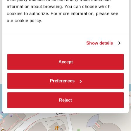
information about browsing. You can choose which
cookies to authorize. For more information, please see
our cookie policy.
Show details
Accept
Preferences
ASTRA
+
2
−
Reject
Via
Corfù,
9
30126
Lido
di