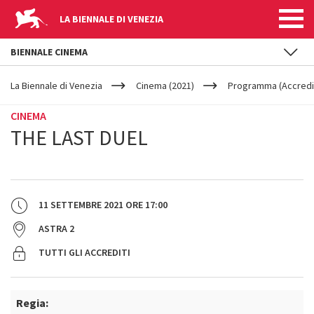
LA BIENNALE DI VENEZIA
BIENNALE CINEMA
YOUR
Salta al contenuto principale
ARE
La Biennale di Venezia
Cinema (2021)
Programma (Accredit
HERE
CINEMA
THE LAST DUEL
11 SETTEMBRE 2021
ORE
17:00
ASTRA 2
TUTTI GLI ACCREDITI
Regia: