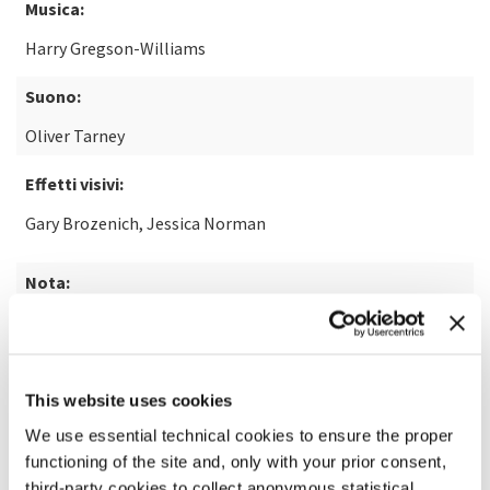
Musica:
Harry Gregson-Williams
Suono:
Oliver Tarney
Effetti visivi:
Gary Brozenich, Jessica Norman
Nota:
dal romanzo "The Last Duel" di Eric Jager
SCOPRI DI PIÙ SUL FILM
This website uses cookies
We use essential technical cookies to ensure the proper
functioning of the site and, only with your prior consent,
third-party cookies to collect anonymous statistical