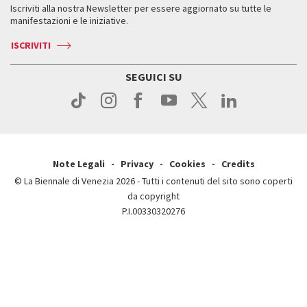
Servizi al pubblico
Iscriviti alla nostra Newsletter per essere aggiornato su tutte le
Contatti
Biglietti
Orari e sedi
Come raggiungerci
manifestazioni e le iniziative.
Press
Servizi al pubblico
News
Contatti
ISCRIVITI
Come raggiungerci
Servizi al pubblico
Press
Contatti
Come raggiungerci
SEGUICI SU
Press
Contatti
Press
Note Legali
Privacy
Cookies
Credits
© La Biennale di Venezia 2026 - Tutti i contenuti del sito sono coperti
da copyright
P.I.00330320276