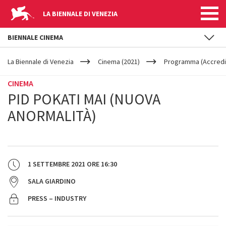
LA BIENNALE DI VENEZIA
BIENNALE CINEMA
YOUR
Salta al contenuto principale
ARE
La Biennale di Venezia
Cinema (2021)
Programma (Accredit
HERE
CINEMA
PID POKATI MAI (NUOVA
ANORMALITÀ)
1 SETTEMBRE 2021
ORE
16:30
SALA GIARDINO
PRESS – INDUSTRY