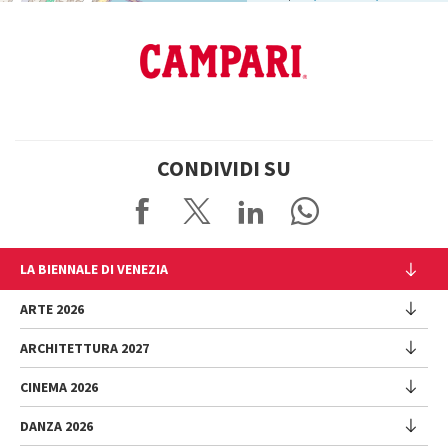
CONDIVIDI SU
LA BIENNALE DI VENEZIA
L'Istituzione
ARTE 2026
Cariche istituzionali
ARCHITETTURA 2027
Esposizione
Storia
Direttrice
Luoghi
CINEMA 2026
Mostra
Intervento di Pietrangelo Buttafuoco
Sponsorship
Biennale College Architettura
DANZA 2026
Intervento di Koyo Kouoh / La squadra di Koyo Kouoh
Mostra
Bacheca Biennale
Partecipazioni Nazionali (procedura)