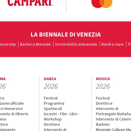
LA BIENNALE DI VENEZIA
nsorship
Bacheca Biennale
Sostenibilità ambientale
Bandi e Gare
T
EMA
DANZA
MUSICA
26
2026
2026
tra
Festival
Festival
zione ufficiale
Programma
Direttrice
ce Immersive
Spettacoli
Intervento di
rvento di Alberto
Incontri - Film - Libri -
Pietrangelo Buttaf
era
Workshop
Intervento di Cateri
ttore
Direttore
Barbieri
olamento
Intervento di
Biennale College Mu