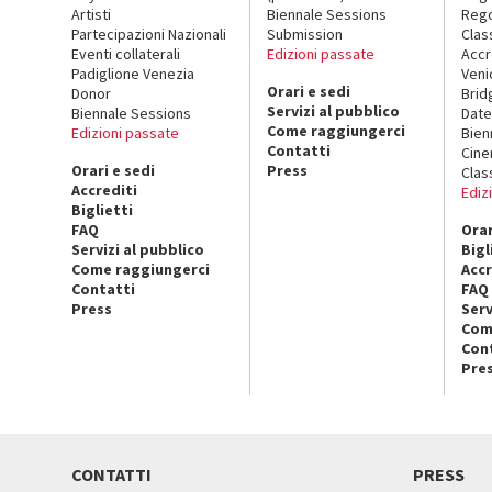
Artisti
Biennale Sessions
Rego
Partecipazioni Nazionali
Submission
Clas
Eventi collaterali
Edizioni passate
Accr
Padiglione Venezia
Veni
Orari e sedi
Donor
Brid
Servizi al pubblico
Biennale Sessions
Date
Come raggiungerci
Edizioni passate
Bien
Contatti
Cin
Orari e sedi
Press
Clas
Accrediti
Ediz
Biglietti
FAQ
Orar
Servizi al pubblico
Bigl
Come raggiungerci
Accr
Contatti
FAQ
Press
Serv
Com
Con
Pre
CONTATTI
PRESS