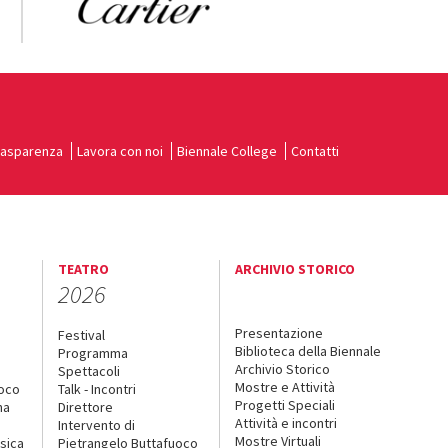
rasparenza
Lavora con noi
Biennale College
Contatti
TEATRO
ARCHIVIO STORICO
2026
Presentazione
Festival
Biblioteca della Biennale
Programma
Archivio Storico
Spettacoli
Mostre e Attività
uoco
Talk - Incontri
Progetti Speciali
na
Direttore
Attività e incontri
Intervento di
Mostre Virtuali
sica
Pietrangelo Buttafuoco