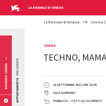
LA BIENNALE DI VENEZIA
YOUR
Salta al contenuto principale
La Biennale di Venezia
Cinema (
ARE
HERE
CINEMA
TECHNO, MAM
PRECEDENTE
BIENNALE CINEMA
APPUNTAMENTO
10 SETTEMBRE 2021
ORE
16:00
SALA GIARDINO
PUBBLICO – TUTTI GLI ACCREDITI