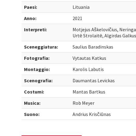
Paesi:
Lituania
Anno:
2021
Interpreti:
Motjejus Aškelovičius, Neringa
Urtė Strolaitė, Algirdas Galku
Sceneggiatura:
Saulius Baradinskas
Fotografia:
Vytautas Katkus
Montaggio:
Karolis Labutis
Scenografia:
Daumantas Levickas
Costumi:
Mantas Bartkus
Musica:
Rob Meyer
Suono:
Andrius Krisčiūnas