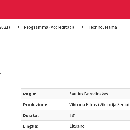
2021)
Programma (Accreditati)
Techno, Mama
A
Regia:
Saulius Baradinskas
Produzione:
Viktoria Films (Viktorija Seniut
Durata:
18’
Lingua:
Lituano