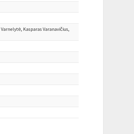
 Varnelytė, Kasparas Varanavičius,
s