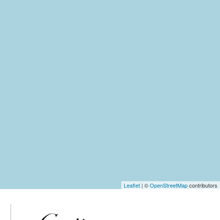
Leaflet
| ©
OpenStreetMap
contributors