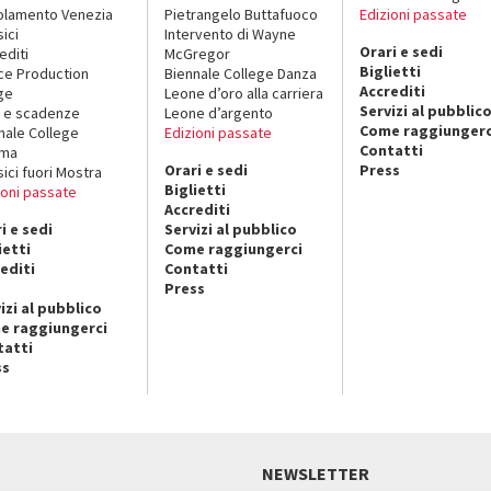
lamento Venezia
Pietrangelo Buttafuoco
Edizioni passate
sici
Intervento di Wayne
Orari e sedi
editi
McGregor
Biglietti
ce Production
Biennale College Danza
Accrediti
ge
Leone d’oro alla carriera
Servizi al pubblic
 e scadenze
Leone d’argento
Come raggiungerc
nale College
Edizioni passate
Contatti
ema
Orari e sedi
Press
sici fuori Mostra
Biglietti
ioni passate
Accrediti
i e sedi
Servizi al pubblico
ietti
Come raggiungerci
editi
Contatti
Press
izi al pubblico
e raggiungerci
tatti
ss
NEWSLETTER