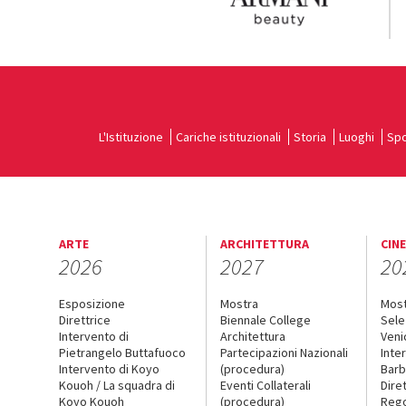
L'Istituzione
Cariche istituzionali
Storia
Luoghi
Spo
ARTE
ARCHITETTURA
CIN
2026
2027
20
Esposizione
Mostra
Mos
Direttrice
Biennale College
Sele
Intervento di
Architettura
Veni
Pietrangelo Buttafuoco
Partecipazioni Nazionali
Inte
Intervento di Koyo
(procedura)
Barb
Kouoh / La squadra di
Eventi Collaterali
Dire
Koyo Kouoh
(procedura)
Reg