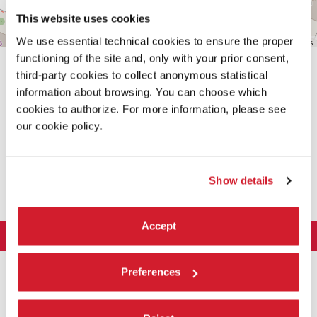
This website uses cookies
We use essential technical cookies to ensure the proper
Leaflet
| ©
OpenStreetMap
contributors
functioning of the site and, only with your prior consent,
third-party cookies to collect anonymous statistical
information about browsing. You can choose which
cookies to authorize. For more information, please see
our cookie policy.
CONDIVIDI SU
Show details
Accept
LA BIENNALE DI VENEZIA
L'Istituzione
ARTE 2026
Preferences
Cariche istituzionali
ARCHITETTURA 2027
Esposizione
Storia
Direttrice