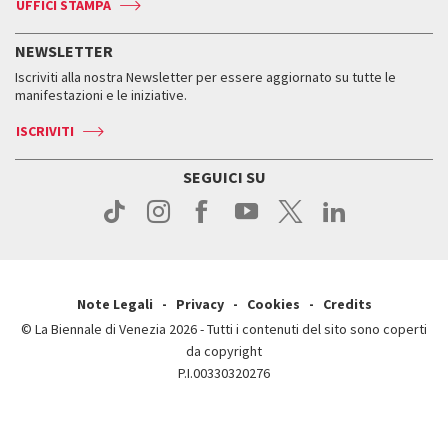
Accrediti
Edizioni passate
UFFICI STAMPA
ASAC DATI
Press
Accrediti
Press
Servizi al pubblico
Storia
FAQ
NEWSLETTER
Come raggiungerci
Orari e sedi
Servizi al pubblico
Iscriviti alla nostra Newsletter per essere aggiornato su tutte le
Contatti
Biglietti
Orari e sedi
Come raggiungerci
manifestazioni e le iniziative.
Press
Servizi al pubblico
News
Contatti
ISCRIVITI
Come raggiungerci
Servizi al pubblico
Press
Contatti
Come raggiungerci
SEGUICI SU
Press
Contatti
Press
Note Legali
Privacy
Cookies
Credits
© La Biennale di Venezia 2026 - Tutti i contenuti del sito sono coperti
da copyright
P.I.00330320276