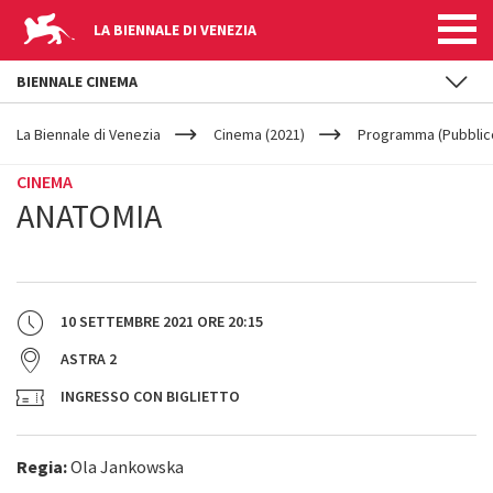
LA BIENNALE DI VENEZIA
BIENNALE CINEMA
YOUR
Salta al contenuto principale
ARE
La Biennale di Venezia
Cinema (2021)
Programma (Pubblic
HERE
CINEMA
ANATOMIA
10 SETTEMBRE 2021
ORE
20:15
ASTRA 2
INGRESSO CON BIGLIETTO
Regia:
Ola Jankowska