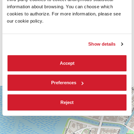
information about browsing. You can choose which
cookies to authorize. For more information, please see
our cookie policy.
Show details
Accept
Preferences
SALA
+
CORINTO
−
Reject
Via
Falier
4
30126
Lido
di