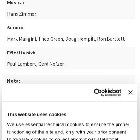
Musica:
Hans Zimmer
Suono:
Mark Mangini, Theo Green, Doug Hempill, Ron Bartlett
Effetti visivi:
Paul Lambert, Gerd Nefzer
Nota:
dal romanzo "Dune" di Frank Herbert
SCOPRI DI PIÙ SUL FILM
This website uses cookies
We use essential technical cookies to ensure the proper
functioning of the site and, only with your prior consent,
third-party cookies to collect anonymous statistical