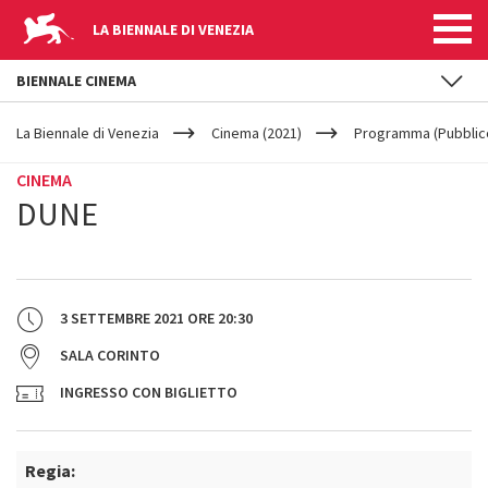
LA BIENNALE DI VENEZIA
BIENNALE CINEMA
YOUR
Salta al contenuto principale
ARE
La Biennale di Venezia
Cinema (2021)
Programma (Pubblic
HERE
CINEMA
DUNE
3 SETTEMBRE 2021
ORE
20:30
SALA CORINTO
INGRESSO CON BIGLIETTO
Regia: