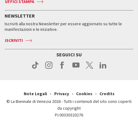
Accrediti
Edizioni passate
UFFICI STAMPA
ASAC DATI
Press
Accrediti
Press
Servizi al pubblico
Storia
FAQ
NEWSLETTER
Come raggiungerci
Orari e sedi
Servizi al pubblico
Iscriviti alla nostra Newsletter per essere aggiornato su tutte le
Contatti
Biglietti
Orari e sedi
Come raggiungerci
manifestazioni e le iniziative.
Press
Servizi al pubblico
News
Contatti
ISCRIVITI
Come raggiungerci
Servizi al pubblico
Press
Contatti
Come raggiungerci
SEGUICI SU
Press
Contatti
Press
Note Legali
Privacy
Cookies
Credits
© La Biennale di Venezia 2026 - Tutti i contenuti del sito sono coperti
da copyright
P.I.00330320276