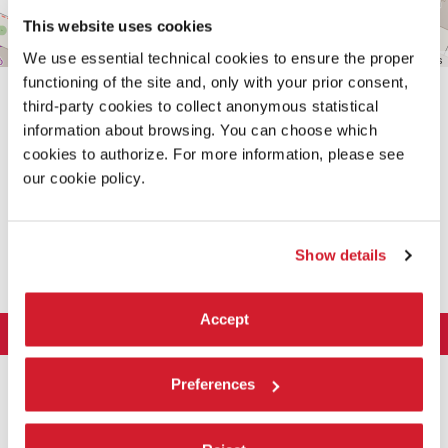
This website uses cookies
We use essential technical cookies to ensure the proper
Leaflet
| ©
OpenStreetMap
contributors
functioning of the site and, only with your prior consent,
third-party cookies to collect anonymous statistical
information about browsing. You can choose which
cookies to authorize. For more information, please see
our cookie policy.
CONDIVIDI SU
Show details
Accept
LA BIENNALE DI VENEZIA
L'Istituzione
ARTE 2026
Preferences
Cariche istituzionali
ARCHITETTURA 2027
Esposizione
Storia
Direttrice