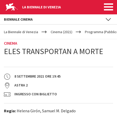
LA BIENNALE DI VENEZIA
BIENNALE CINEMA
YOUR
Salta al contenuto principale
ARE
La Biennale di Venezia
Cinema (2021)
Programma (Pubblic
HERE
CINEMA
ELES TRANSPORTAN A MORTE
8 SETTEMBRE 2021
ORE
19:45
ASTRA 2
INGRESSO CON BIGLIETTO
Regia:
Helena Girón, Samuel M. Delgado