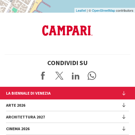
Leaflet
| ©
OpenStreetMap
contributors
CONDIVIDI SU
LA BIENNALE DI VENEZIA
L'Istituzione
ARTE 2026
Cariche istituzionali
ARCHITETTURA 2027
Esposizione
Storia
Direttrice
Luoghi
CINEMA 2026
Mostra
Intervento di Pietrangelo Buttafuoco