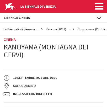
LA BIENNALE DI VENEZIA
BIENNALE CINEMA
YOUR
Salta al contenuto principale
ARE
La Biennale di Venezia
Cinema (2021)
Programma (Pubblic
HERE
CINEMA
KANOYAMA (MONTAGNA DEI
CERVI)
10 SETTEMBRE 2021
ORE
16:00
SALA GIARDINO
INGRESSO CON BIGLIETTO