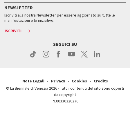
Servizi al pubblico
Storia
FAQ
NEWSLETTER
Come raggiungerci
Orari e sedi
Servizi al pubblico
Iscriviti alla nostra Newsletter per essere aggiornato su tutte le
Contatti
Biglietti
Orari e sedi
Come raggiungerci
manifestazioni e le iniziative.
Press
Servizi al pubblico
News
Contatti
ISCRIVITI
Come raggiungerci
Servizi al pubblico
Press
Contatti
Come raggiungerci
SEGUICI SU
Press
Contatti
Press
Note Legali
Privacy
Cookies
Credits
© La Biennale di Venezia 2026 - Tutti i contenuti del sito sono coperti
da copyright
P.I.00330320276