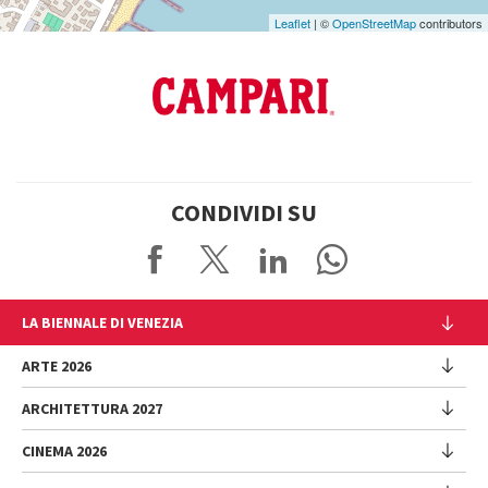
Leaflet
| ©
OpenStreetMap
contributors
CONDIVIDI SU
LA BIENNALE DI VENEZIA
L'Istituzione
ARTE 2026
Cariche istituzionali
ARCHITETTURA 2027
Esposizione
Storia
Direttrice
Luoghi
CINEMA 2026
Mostra
Intervento di Pietrangelo Buttafuoco
Sponsorship
Biennale College Architettura