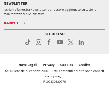
Storia
FAQ
NEWSLETTER
Come raggiungerci
Orari e sedi
Servizi al pubblico
Iscriviti alla nostra Newsletter per essere aggiornato su tutte le
Contatti
Biglietti
Orari e sedi
Come raggiungerci
manifestazioni e le iniziative.
Press
Servizi al pubblico
News
Contatti
ISCRIVITI
Come raggiungerci
Servizi al pubblico
Press
Contatti
Come raggiungerci
SEGUICI SU
Press
Contatti
Press
Note Legali
Privacy
Cookies
Credits
© La Biennale di Venezia 2026 - Tutti i contenuti del sito sono coperti
da copyright
P.I.00330320276