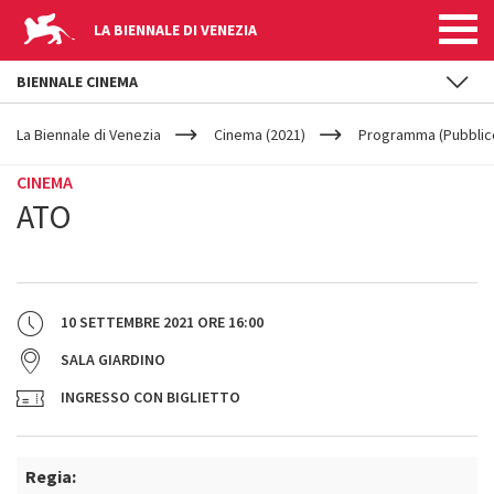
LA BIENNALE DI VENEZIA
BIENNALE CINEMA
YOUR
Salta al contenuto principale
ARE
La Biennale di Venezia
Cinema (2021)
Programma (Pubblic
HERE
CINEMA
ATO
10 SETTEMBRE 2021
ORE
16:00
SALA GIARDINO
INGRESSO CON BIGLIETTO
Regia: