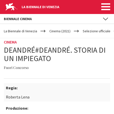
LA BIENNALE DI VENEZIA
BIENNALE CINEMA
YOUR
Salta al contenuto principale
ARE
La Biennale di Venezia
Cinema (2021)
Selezione ufficiale
HERE
CINEMA
DEANDRÉ#DEANDRÉ. STORIA DI
UN IMPIEGATO
Fuori Concorso
Regia:
Roberta Lena
Produzione: