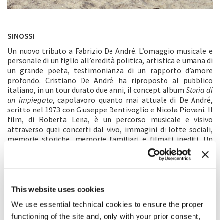
SINOSSI
Un nuovo tributo a Fabrizio De André. L’omaggio musicale e
personale di un figlio all’eredità politica, artistica e umana di
un grande poeta, testimonianza di un rapporto d’amore
profondo. Cristiano De André ha riproposto al pubblico
italiano, in un tour durato due anni, il concept album
Storia di
un impiegato
, capolavoro quanto mai attuale di De André,
scritto nel 1973 con Giuseppe Bentivoglio e Nicola Piovani. Il
film, di Roberta Lena, è un percorso musicale e visivo
attraverso quei concerti dal vivo, immagini di lotte sociali,
memorie storiche, memorie familiari e filmati inediti. Un
intreccio di storie in cui aspirazioni e aneliti di libertà
dell’impiegato convivono con quelli della vita personale e
musicale di Cristiano in un discorso sul nostro
contemporaneo. La Sardegna, più che uno sfondo, è luogo del
cuore dove emergono i ricordi del passato e le voci del
This website uses cookies
presente. Una sorta di biografia, attraverso il rapporto
We use essential technical cookies to ensure the proper
speciale tra padre e figlio, del loro comune sentire fino ad
functioning of the site and, only with your prior consent,
arrivare a un riconoscimento totale e alla simbiosi, al