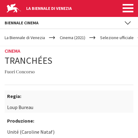
LA BIENNALE DI VENEZIA
BIENNALE CINEMA
YOUR
Salta al contenuto principale
ARE
La Biennale di Venezia
Cinema (2021)
Selezione ufficiale
HERE
CINEMA
TRANCHÉES
Fuori Concorso
Regia:
Loup Bureau
Produzione:
Unité (Caroline Nataf)