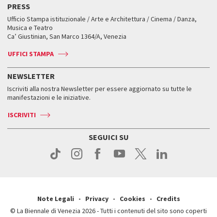
Edizioni passate
Biennale College Teatro
PRESS
Mostre Virtuali
FAQ
Edizioni passate
Accrediti
Workshop di critica teatrale
Ufficio Stampa istituzionale / Arte e Architettura / Cinema / Danza,
Fondi e Collezioni
Servizi al pubblico
Servizi al pubblico
Orari e sedi
Leone d’oro alla carriera
Musica e Teatro
Biennale College ASAC
Come raggiungerci
Orari e sedi
Come raggiungerci
Ca’ Giustinian, San Marco 1364/A, Venezia
Biglietti
Leone d’argento
Biennale Channel
Contatti
Biglietti
Contatti
Accrediti
Edizioni passate
UFFICI STAMPA
ASAC DATI
Press
Accrediti
Press
Servizi al pubblico
Storia
FAQ
NEWSLETTER
Come raggiungerci
Orari e sedi
Servizi al pubblico
Iscriviti alla nostra Newsletter per essere aggiornato su tutte le
Contatti
Biglietti
Orari e sedi
Come raggiungerci
manifestazioni e le iniziative.
Press
Servizi al pubblico
News
Contatti
ISCRIVITI
Come raggiungerci
Servizi al pubblico
Press
Contatti
Come raggiungerci
SEGUICI SU
Press
Contatti
Press
Note Legali
Privacy
Cookies
Credits
© La Biennale di Venezia 2026 - Tutti i contenuti del sito sono coperti