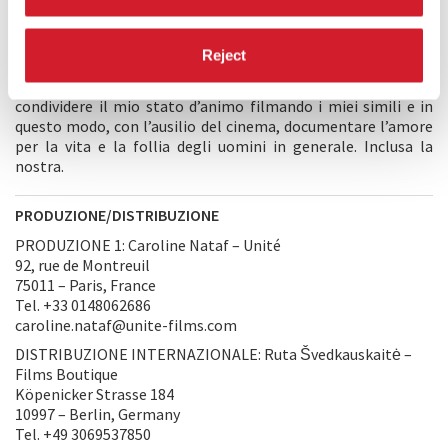
EuroMaidan, l’inizio della guerra e l’impatto sulla società
ucraina, ho avvertito l’urgenza di rivolgermi al cinema. Sono
francese, amo l’Ucraina e non capisco perché le potenze
Reject
occidentali non abbiano messo fine a questo devastante
conflitto alle porte dell’Europa. Sono perplesso e voglio
condividere il mio stato d’animo filmando i miei simili e in
questo modo, con l’ausilio del cinema, documentare l’amore
per la vita e la follia degli uomini in generale. Inclusa la
nostra.
PRODUZIONE/DISTRIBUZIONE
PRODUZIONE 1: Caroline Nataf – Unité
92, rue de Montreuil
75011 – Paris, France
Tel. +33 0148062686
caroline.nataf@unite-films.com
DISTRIBUZIONE INTERNAZIONALE: Ruta Švedkauskaitė –
Films Boutique
Köpenicker Strasse 184
10997 – Berlin, Germany
Tel. +49 3069537850