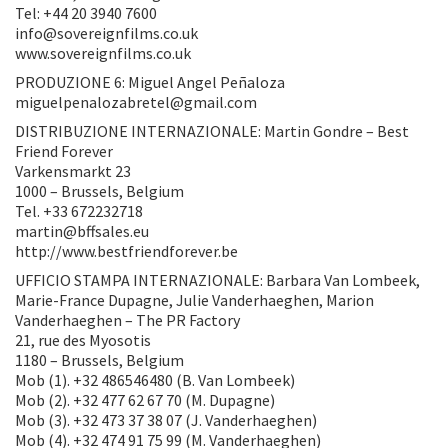
Tel: +44 20 3940 7600
info@sovereignfilms.co.uk
www.sovereignfilms.co.uk
PRODUZIONE 6: Miguel Angel Peñaloza
miguelpenalozabretel@gmail.com
DISTRIBUZIONE INTERNAZIONALE: Martin Gondre – Best
Friend Forever
Varkensmarkt 23
1000 – Brussels, Belgium
Tel. +33 672232718
martin@bffsales.eu
http://www.bestfriendforever.be
UFFICIO STAMPA INTERNAZIONALE: Barbara Van Lombeek,
Marie-France Dupagne, Julie Vanderhaeghen, Marion
Vanderhaeghen – The PR Factory
21, rue des Myosotis
1180 – Brussels, Belgium
Mob (1). +32 486546480 (B. Van Lombeek)
Mob (2). +32 477 62 67 70 (M. Dupagne)
Mob (3). +32 473 37 38 07 (J. Vanderhaeghen)
Mob (4). +32 474 91 75 99 (M. Vanderhaeghen)