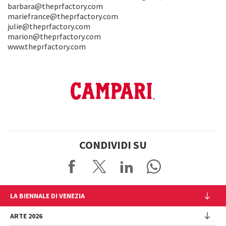
barbara@theprfactory.com
mariefrance@theprfactory.com
julie@theprfactory.com
marion@theprfactory.com
www.theprfactory.com
CONDIVIDI SU
LA BIENNALE DI VENEZIA
L'Istituzione
ARTE 2026