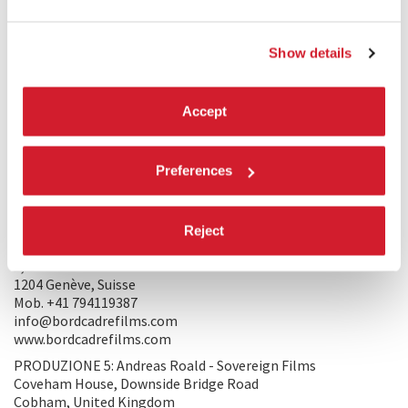
3, rue René Boulanger
75010 – Paris, France
Tel. +33 142850830
Show details
Mob. +33 660561168
alexa@altamar-films.com
http://www.altamar-films.com
Accept
PRODUZIONE 3: Doha Film Institute
Post Box No: 23473
Doha, Qatar
Preferences
Tel. +974 4420-0505
kbenkirane@dohafilminstitute.com
https://www.dohafilminstitute.com
Reject
PRODUZIONE 4: Dan Wechsler - Bord Cadre films
8, rue de la Coulouvrenière
1204 Genève, Suisse
Mob. +41 794119387
info@bordcadrefilms.com
www.bordcadrefilms.com
PRODUZIONE 5: Andreas Roald - Sovereign Films
Coveham House, Downside Bridge Road
Cobham, United Kingdom