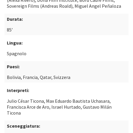
(Alexa Rivero), Doha Film Institute, Bord Cadre Films,
Sovereign Films (Andreas Roald), Miguel Angel Peñaloza
Durata:
85’
Lingua:
Spagnolo
Paesi:
Bolivia, Francia, Qatar, Svizzera
Interpreti:
Julio César Ticona, Max Eduardo Bautista Uchasara,
Francisca Arce de Aro, Israel Hurtado, Gustavo Milán
Ticona
Sceneggiatura: