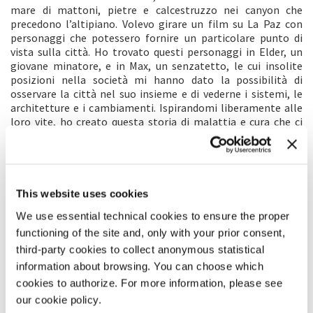
mare di mattoni, pietre e calcestruzzo nei canyon che
precedono l’altipiano. Volevo girare un film su La Paz con
personaggi che potessero fornire un particolare punto di
vista sulla città. Ho trovato questi personaggi in Elder, un
giovane minatore, e in Max, un senzatetto, le cui insolite
posizioni nella società mi hanno dato la possibilità di
osservare la città nel suo insieme e di vederne i sistemi, le
architetture e i cambiamenti. Ispirandomi liberamente alle
loro vite, ho creato questa storia di malattia e cura che ci
porta nel cuore del tessuto sociale della città, rivelando le
vite degli invisibili.
PRODUZIONE/DISTRIBUZIONE
This website uses cookies
PRODUZIONE 1: Kiro Russo, Pablo Paniagua – Socavón
We use essential technical cookies to ensure the proper
Mendez Arcos #819 Sopocachi
0000 – La Paz, Bolivia
functioning of the site and, only with your prior consent,
Tel. +591 60628428
third-party cookies to collect anonymous statistical
Mob. +591 67171720
information about browsing. You can choose which
socavon@socavon.org
cookies to authorize. For more information, please see
http://www.socavon.org
our cookie policy.
PRODUZIONE 2: Alexa Rivero – Altamar Films