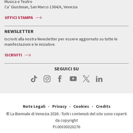
Orari e sedi
Leone d’oro alla carriera
Musica e Teatro
Biennale College ASAC
Come raggiungerci
Orari e sedi
Come raggiungerci
Ca’ Giustinian, San Marco 1364/A, Venezia
Biglietti
Leone d’argento
Biennale Channel
Contatti
Biglietti
Contatti
Accrediti
Edizioni passate
UFFICI STAMPA
ASAC DATI
Press
Accrediti
Press
Servizi al pubblico
Storia
FAQ
NEWSLETTER
Come raggiungerci
Orari e sedi
Servizi al pubblico
Iscriviti alla nostra Newsletter per essere aggiornato su tutte le
Contatti
Biglietti
Orari e sedi
Come raggiungerci
manifestazioni e le iniziative.
Press
Servizi al pubblico
News
Contatti
ISCRIVITI
Come raggiungerci
Servizi al pubblico
Press
Contatti
Come raggiungerci
SEGUICI SU
Press
Contatti
Press
Note Legali
Privacy
Cookies
Credits
© La Biennale di Venezia 2026 - Tutti i contenuti del sito sono coperti
da copyright
P.I.00330320276