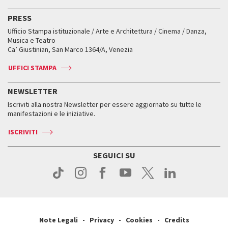
Attività e incontri
Biglietti
Classici fuori Mostra
Biglietti
Edizioni passate
Biennale College Teatro
PRESS
Mostre Virtuali
FAQ
Edizioni passate
Accrediti
Workshop di critica teatrale
Ufficio Stampa istituzionale / Arte e Architettura / Cinema / Danza,
Fondi e Collezioni
Servizi al pubblico
Servizi al pubblico
Orari e sedi
Leone d’oro alla carriera
Musica e Teatro
Biennale College ASAC
Come raggiungerci
Orari e sedi
Come raggiungerci
Ca’ Giustinian, San Marco 1364/A, Venezia
Biglietti
Leone d’argento
Biennale Channel
Contatti
Biglietti
Contatti
Accrediti
Edizioni passate
UFFICI STAMPA
ASAC DATI
Press
Accrediti
Press
Servizi al pubblico
Storia
FAQ
NEWSLETTER
Come raggiungerci
Orari e sedi
Servizi al pubblico
Iscriviti alla nostra Newsletter per essere aggiornato su tutte le
Contatti
Biglietti
Orari e sedi
Come raggiungerci
manifestazioni e le iniziative.
Press
Servizi al pubblico
News
Contatti
ISCRIVITI
Come raggiungerci
Servizi al pubblico
Press
Contatti
Come raggiungerci
SEGUICI SU
Press
Contatti
Press
Note Legali
Privacy
Cookies
Credits