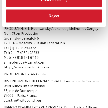
Preferences
è la vostra vicina di casa: non importa in che parte del mondo
viviate.
Reject
PRODUZIONE/DISTRIBUZIONE
PRODUZIONE 1: Rodnyansky Alexander, Melkumov Sergey –
Non-Stop Production
Gruzinskiy pereulok 6
123056 – Moscow, Russian Federation
Tel (1). +7 4956432211
Tel(2). +7 4953428733
Mob. +7 916 641 67 19
shneyderova@gmail.com
http://www.nonstopkino.ru
PRODUZIONE 2: AR Content
DISTRIBUZIONE INTERNAZIONALE: Emmanuelle Castro –
Wild Bunch International
65, rue de Dunkerque
75009 – Paris, France
ecastro@wildbunch.eu
UFFICIO STAMPA INTERNAZIONALE: Dana Archer, Allison