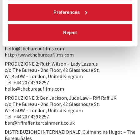
rapporto di una donna con sé stessa.
Preferences
PRODUZIONE/DISTRIBUZIONE
PRODUZIONE 1: Tristan Goligher – The Bureau
Reject
2nd Floor, 42 Glasshouse Street
W1B 5DW – London, United Kingdom
hello@thebureaufilms.com
http://www.thebureaufilms.com
PRODUZIONE 2: Ruth Wilson – Lady Lazarus
c/o The Bureau - 2nd Floor, 42 Glasshouse St.
W1B 5DW – London, United Kingdom
Tel. +44 207 439 8257
hello@thebureaufilms.com
PRODUZIONE 3: Ben Jackson, Jude Law – Riff Raff UK
c/o The Bureau - 2nd Floor, 42 Glasshouse St.
W1B 5DW – London, United Kingdom
Tel. +44 207 439 8257
ben@riffraffentertainment.co.uk
DISTRIBUZIONE INTERNAZIONALE: Clémentine Hugot – The
Bureau Sales