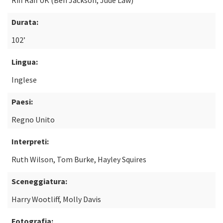
Riff Raff UK (Ben Jackson, Jude Law)
Durata:
102’
Lingua:
Inglese
Paesi:
Regno Unito
Interpreti:
Ruth Wilson, Tom Burke, Hayley Squires
Sceneggiatura:
Harry Wootliff, Molly Davis
Fotografia: