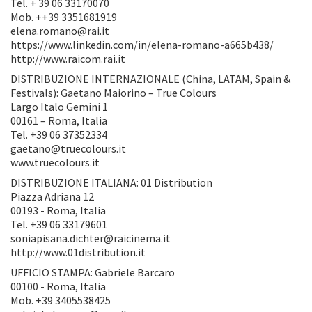
Tel. + 39 06 33170070
Mob. ++39 3351681919
elena.romano@rai.it
https://www.linkedin.com/in/elena-romano-a665b438/
http://www.raicom.rai.it
DISTRIBUZIONE INTERNAZIONALE (China, LATAM, Spain &
Festivals): Gaetano Maiorino – True Colours
Largo Italo Gemini 1
00161 – Roma, Italia
Tel. +39 06 37352334
gaetano@truecolours.it
www.truecolours.it
DISTRIBUZIONE ITALIANA: 01 Distribution
Piazza Adriana 12
00193 - Roma, Italia
Tel. +39 06 33179601
soniapisana.dichter@raicinema.it
http://www.01distribution.it
UFFICIO STAMPA: Gabriele Barcaro
00100 - Roma, Italia
Mob. +39 3405538425