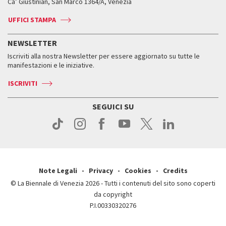
Ca’ Giustinian, San Marco 1364/A, Venezia
Biglietti
Leone d’argento
Biennale Channel
Contatti
Biglietti
Contatti
Accrediti
Edizioni passate
UFFICI STAMPA
ASAC DATI
Press
Accrediti
Press
Servizi al pubblico
Storia
FAQ
NEWSLETTER
Come raggiungerci
Orari e sedi
Servizi al pubblico
Iscriviti alla nostra Newsletter per essere aggiornato su tutte le
Contatti
Biglietti
Orari e sedi
Come raggiungerci
manifestazioni e le iniziative.
Press
Servizi al pubblico
News
Contatti
ISCRIVITI
Come raggiungerci
Servizi al pubblico
Press
Contatti
Come raggiungerci
SEGUICI SU
Press
Contatti
Press
Note Legali
Privacy
Cookies
Credits
© La Biennale di Venezia 2026 - Tutti i contenuti del sito sono coperti
da copyright
P.I.00330320276