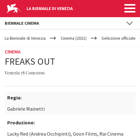
LA BIENNALE DI VENEZIA
BIENNALE CINEMA
YOUR
Salta al contenuto principale
ARE
La Biennale di Venezia
Cinema (2021)
Selezione ufficiale
HERE
CINEMA
FREAKS OUT
Venezia 78 Concorso
Regia:
Gabriele Mainetti
Produzione:
Lucky Red (Andrea Occhipinti), Goon Films, Rai Cinema