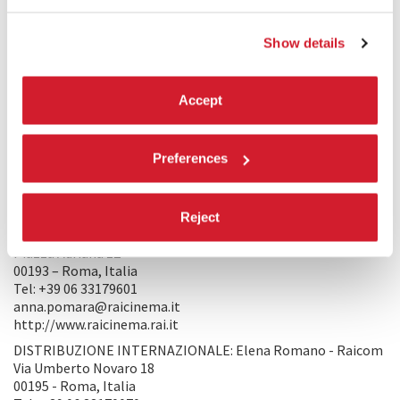
PRODUZIONE/DISTRIBUZIONE
PRODUZIONE 1: Andrea Occhipinti – Lucky Red
Show details
Largo Italo Gemini 1
00161 - Roma, Italia
Tel. +39 06 3759441
Accept
m.guerra@luckyred.it
https://www.luckyred.it
PRODUZIONE 2: Goon Films
Preferences
00184 - Roma, Italia
Tel. +39 06 23487005
segreteria@goonfilms.com
Reject
PRODUZIONE 3: Rai Cinema
Piazza Adriana 12
00193 – Roma, Italia
Tel: +39 06 33179601
anna.pomara@raicinema.it
http://www.raicinema.rai.it
DISTRIBUZIONE INTERNAZIONALE: Elena Romano - Raicom
Via Umberto Novaro 18
00195 - Roma, Italia