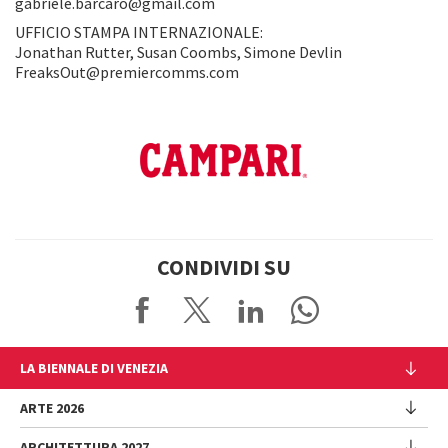
gabriele.barcaro@gmail.com
UFFICIO STAMPA INTERNAZIONALE:
Jonathan Rutter, Susan Coombs, Simone Devlin
FreaksOut@premiercomms.com
CONDIVIDI SU
LA BIENNALE DI VENEZIA
L'Istituzione
ARTE 2026
Cariche istituzionali
ARCHITETTURA 2027