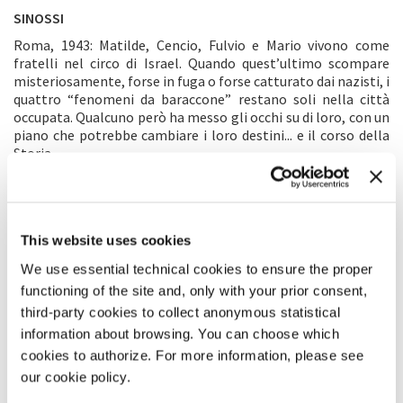
SINOSSI
Roma, 1943: Matilde, Cencio, Fulvio e Mario vivono come
fratelli nel circo di Israel. Quando quest’ultimo scompare
misteriosamente, forse in fuga o forse catturato dai nazisti, i
quattro “fenomeni da baraccone” restano soli nella città
occupata. Qualcuno però ha messo gli occhi su di loro, con un
piano che potrebbe cambiare i loro destini... e il corso della
Storia.
COMMENTO DEL REGISTA
Freaks Out
nasce da una sfida: ambientare sullo sfondo della
This website uses cookies
pagina più cupa del Novecento un film che fosse insieme un
racconto d’avventura, un romanzo di formazione e – non
We use essential technical cookies to ensure the proper
ultima – una riflessione sulla diversità. Per farlo ci siamo
functioning of the site and, only with your prior consent,
avvicinati alla Roma occupata del 1943 con emozione e
third-party cookies to collect anonymous statistical
rispetto, ma allo stesso tempo abbiamo dato libero sfogo
information about browsing. You can choose which
alla fantasia: sono nati così i nostri quattro freak, individui
unici e irripetibili, protagonisti di una Storia più grande di
cookies to authorize. For more information, please see
loro.
our cookie policy.