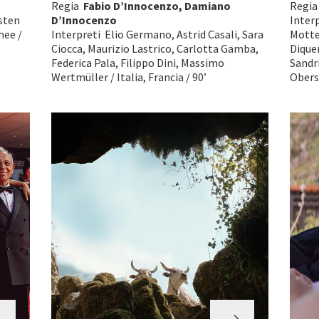
Regia
Fabio D’Innocenzo, Damiano
Regi
sten
D’Innocenzo
Inter
hee /
Interpreti Elio Germano, Astrid Casali, Sara
Motte
Ciocca, Maurizio Lastrico, Carlotta Gamba,
Diquer
Federica Pala, Filippo Dini, Massimo
Sandr
Wertmüller / Italia, Francia / 90’
Oberso