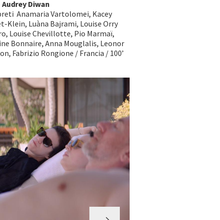
a
Audrey Diwan
preti Anamaria Vartolomei, Kacey
t-Klein, Luàna Bajrami, Louise Orry
o, Louise Chevillotte, Pio Marmaï,
ine Bonnaire, Anna Mouglalis, Leonor
n, Fabrizio Rongione / Francia / 100’