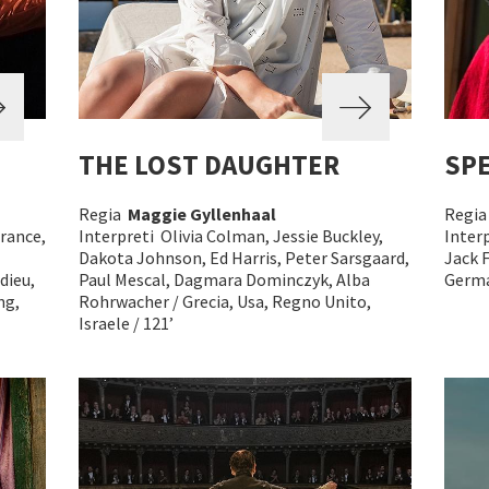
THE LOST DAUGHTER
SP
Regia
Maggie Gyllenhaal
Regi
France,
Interpreti Olivia Colman, Jessie Buckley,
Inter
Dakota Johnson, Ed Harris, Peter Sarsgaard,
Jack F
dieu,
Paul Mescal, Dagmara Dominczyk, Alba
Germa
ng,
Rohrwacher / Grecia, Usa, Regno Unito,
Israele / 121’