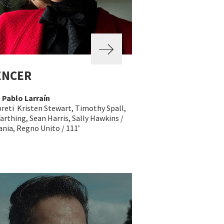
ENCER
a
Pablo Larraín
preti Kristen Stewart, Timothy Spall,
arthing, Sean Harris, Sally Hawkins /
nia, Regno Unito / 111’