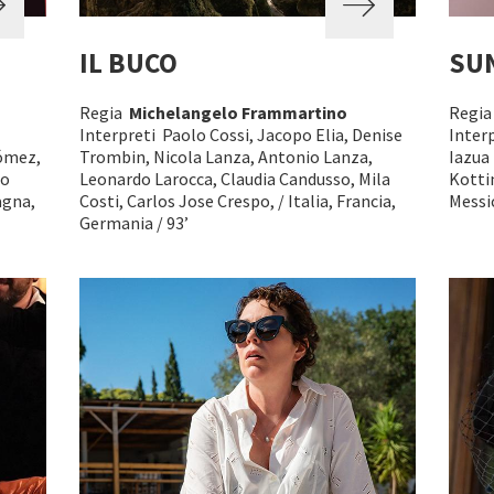
IL BUCO
SU
Regia
Michelangelo Frammartino
Regi
Interpreti Paolo Cossi, Jacopo Elia, Denise
Inter
Gómez,
Trombin, Nicola Lanza, Antonio Lanza,
Iazua
lo
Leonardo Larocca, Claudia Candusso, Mila
Kotti
agna,
Costi, Carlos Jose Crespo, / Italia, Francia,
Messic
Germania / 93’