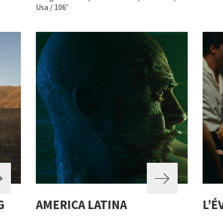
Usa / 106’
G
AMERICA LATINA
L’