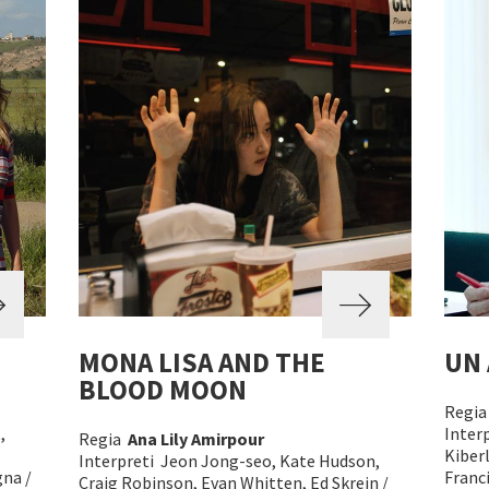
MONA LISA AND THE
UN
BLOOD MOON
Regi
,
Inter
Regia
Ana Lily Amirpour
Kiberl
Interpreti Jeon Jong-seo, Kate Hudson,
gna /
Franci
Craig Robinson, Evan Whitten, Ed Skrein /