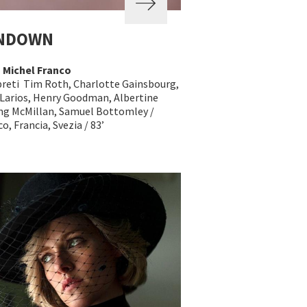
NDOWN
a
Michel Franco
preti Tim Roth, Charlotte Gainsbourg,
 Larios, Henry Goodman, Albertine
ng McMillan, Samuel Bottomley /
o, Francia, Svezia / 83’