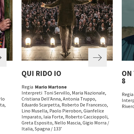
QUI RIDO IO
ON 
8
Regia
Mario Martone
Interpreti Toni Servillo, Maria Nazionale,
Regi
rlo
Cristiana Dell'Anna, Antonia Truppo,
Interp
ta,
Eduardo Scarpetta, Roberto De Francesco,
Rivero
Lino Musella, Paolo Pierobon, Gianfelice
Imparato, Iaia Forte, Roberto Caccioppoli,
Greta Esposito, Nello Mascia, Gigio Morra /
Italia, Spagna / 133’