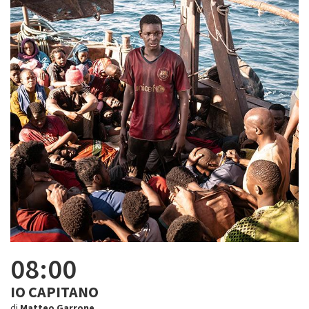
08:00
IO CAPITANO
di
Matteo Garrone