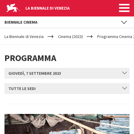
LA BIENNALE DI VENEZIA
BIENNALE CINEMA
YOUR
Salta al contenuto principale
ARE
La Biennale di Venezia
Cinema (2023)
Programma Cinema 20
HERE
PROGRAMMA
GIOVEDÌ, 7 SETTEMBRE 2023
TUTTE LE SEDI
INVIA