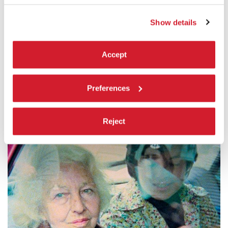
di
Giorgio Diritti
Venezia 80 Concorso
Show details
LEGGI TUTTO
CINEMA
Accept
SALA GRANDE
PRESS – INDUSTRY
Preferences
Reject