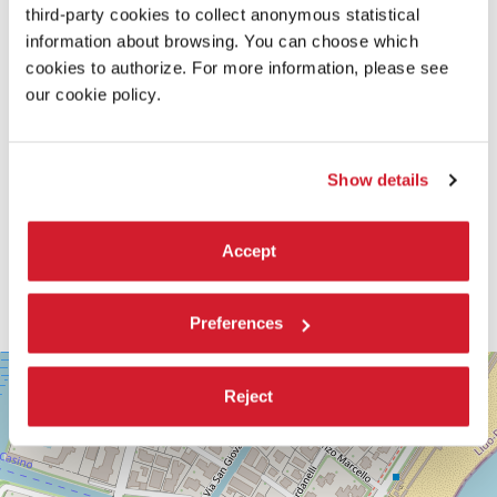
third-party cookies to collect anonymous statistical
information about browsing. You can choose which
cookies to authorize. For more information, please see
our cookie policy.
Show details
Accept
Preferences
SALA
+
CASINÒ
Reject
−
LUNGOMARE
MARCONI
30126
LIDO