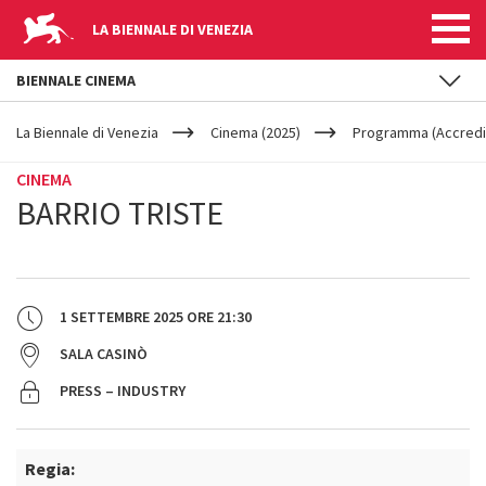
LA BIENNALE DI VENEZIA
BIENNALE CINEMA
YOUR
Salta al contenuto principale
ARE
La Biennale di Venezia
Cinema (2025)
Programma (Accredit
HERE
CINEMA
BARRIO TRISTE
1 SETTEMBRE 2025
ORE
21:30
SALA CASINÒ
PRESS – INDUSTRY
Regia: