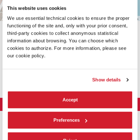
This website uses cookies
We use essential technical cookies to ensure the proper
Leaflet
| ©
OpenStreetMap
contributors
functioning of the site and, only with your prior consent,
third-party cookies to collect anonymous statistical
information about browsing. You can choose which
cookies to authorize. For more information, please see
our cookie policy.
CONDIVIDI SU
Show details
Accept
LA BIENNALE DI VENEZIA
L'Istituzione
ARTE 2026
Preferences
Cariche istituzionali
ARCHITETTURA 2027
Esposizione
Storia
Direttrice