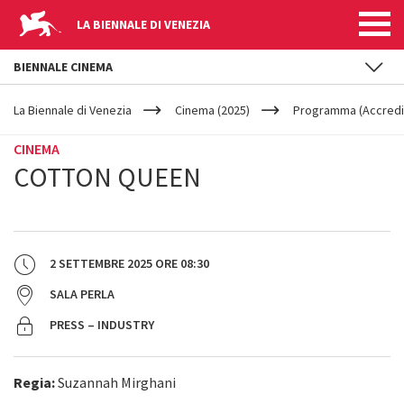
LA BIENNALE DI VENEZIA
BIENNALE CINEMA
YOUR
Salta al contenuto principale
ARE
La Biennale di Venezia
Cinema (2025)
Programma (Accredit
HERE
CINEMA
COTTON QUEEN
2 SETTEMBRE 2025
ORE
08:30
SALA PERLA
PRESS – INDUSTRY
Regia:
Suzannah Mirghani