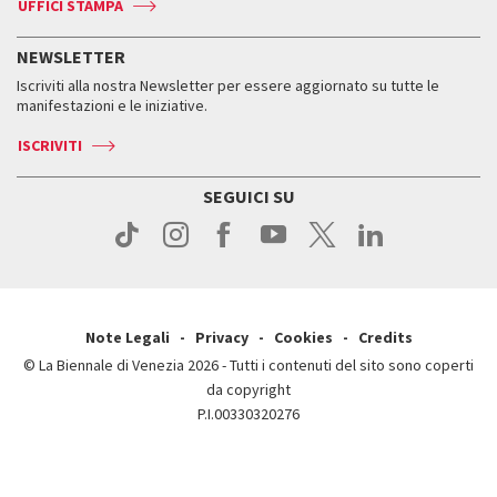
Accrediti
Edizioni passate
UFFICI STAMPA
ASAC DATI
Press
Accrediti
Press
Servizi al pubblico
Storia
FAQ
NEWSLETTER
Come raggiungerci
Orari e sedi
Servizi al pubblico
Iscriviti alla nostra Newsletter per essere aggiornato su tutte le
Contatti
Biglietti
Orari e sedi
Come raggiungerci
manifestazioni e le iniziative.
Press
Servizi al pubblico
News
Contatti
ISCRIVITI
Come raggiungerci
Servizi al pubblico
Press
Contatti
Come raggiungerci
SEGUICI SU
Press
Contatti
Press
Note Legali
Privacy
Cookies
Credits
© La Biennale di Venezia 2026 - Tutti i contenuti del sito sono coperti
da copyright
P.I.00330320276