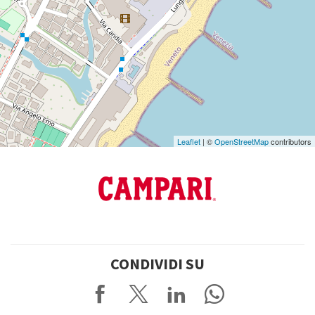
Vedi
su
Google
Maps
Leaflet
| ©
OpenStreetMap
contributors
CONDIVIDI SU