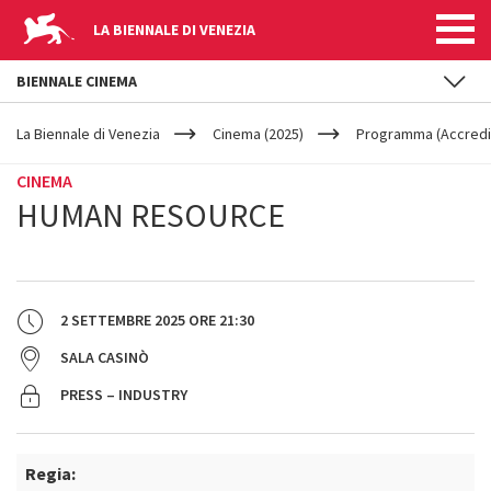
LA BIENNALE DI VENEZIA
BIENNALE CINEMA
YOUR
Salta al contenuto principale
ARE
La Biennale di Venezia
Cinema (2025)
Programma (Accredit
HERE
CINEMA
HUMAN RESOURCE
2 SETTEMBRE 2025
ORE
21:30
SALA CASINÒ
PRESS – INDUSTRY
Regia: