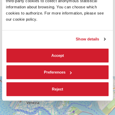
third-party cookies to collect anonymous statistical
information about browsing. You can choose which
cookies to authorize. For more information, please see
our cookie policy.
Show details
Accept
Preferences
SALA
+
VOLPI
Reject
−
LUNGOMARE
MARCONI
30126
LIDO
DI