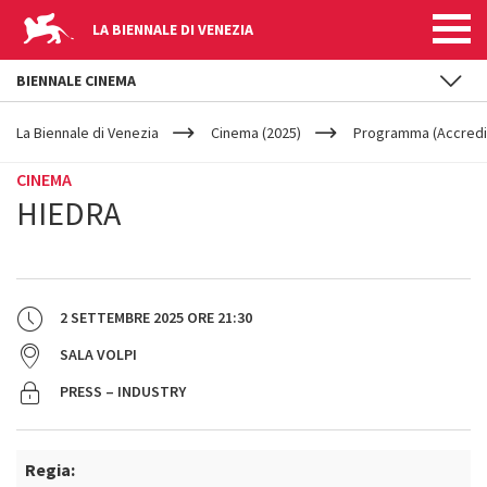
LA BIENNALE DI VENEZIA
BIENNALE CINEMA
YOUR
Salta al contenuto principale
ARE
La Biennale di Venezia
Cinema (2025)
Programma (Accredit
HERE
CINEMA
HIEDRA
2 SETTEMBRE 2025
ORE
21:30
SALA VOLPI
PRESS – INDUSTRY
Regia: