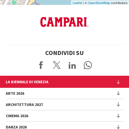
Leaflet
| ©
OpenStreetMap
contributors
CONDIVIDI SU
LA BIENNALE DI VENEZIA
L'Istituzione
ARTE 2026
Cariche istituzionali
ARCHITETTURA 2027
Esposizione
Storia
Direttrice
Luoghi
CINEMA 2026
Mostra
Intervento di Pietrangelo Buttafuoco
Sponsorship
Biennale College Architettura
DANZA 2026
Intervento di Koyo Kouoh / La squadra di Koyo Kouoh
Mostra