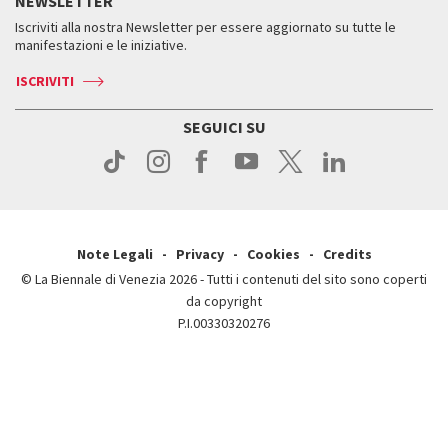
NEWSLETTER
Come raggiungerci
Orari e sedi
Servizi al pubblico
Iscriviti alla nostra Newsletter per essere aggiornato su tutte le
Contatti
Biglietti
Orari e sedi
Come raggiungerci
manifestazioni e le iniziative.
Press
Servizi al pubblico
News
Contatti
ISCRIVITI
Come raggiungerci
Servizi al pubblico
Press
Contatti
Come raggiungerci
SEGUICI SU
Press
Contatti
Press
Note Legali
Privacy
Cookies
Credits
© La Biennale di Venezia 2026 - Tutti i contenuti del sito sono coperti
da copyright
P.I.00330320276