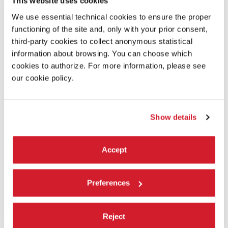
This website uses cookies
Ammazzare stanca di Antonio Zagari
We use essential technical cookies to ensure the proper
functioning of the site and, only with your prior consent,
third-party cookies to collect anonymous statistical
SCOPRI DI PIÙ SUL FILM
information about browsing. You can choose which
cookies to authorize. For more information, please see
our cookie policy.
Show details
Accept
Preferences
Reject