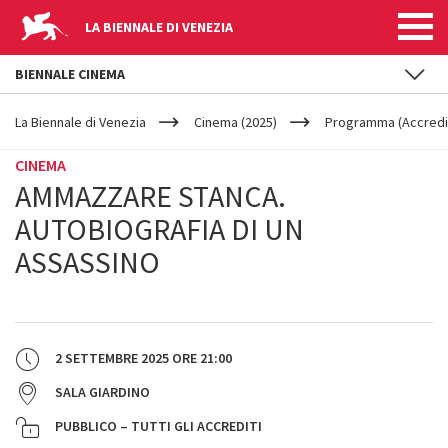
LA BIENNALE DI VENEZIA
BIENNALE CINEMA
YOUR
Salta al contenuto principale
ARE
La Biennale di Venezia
Cinema (2025)
Programma (Accredit
HERE
CINEMA
AMMAZZARE STANCA.
AUTOBIOGRAFIA DI UN
ASSASSINO
2 SETTEMBRE 2025
ORE
21:00
SALA GIARDINO
PUBBLICO – TUTTI GLI ACCREDITI